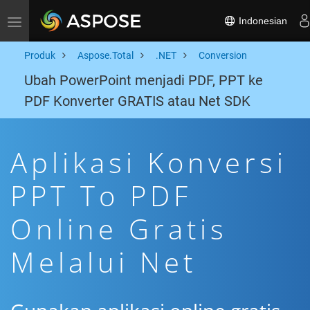
Indonesian
Toggle navigation
Produk
Aspose.Total
.NET
Conversion
Ubah PowerPoint menjadi PDF, PPT ke
PDF Konverter GRATIS atau Net SDK
Aplikasi Konversi
PPT To PDF
Online Gratis
Melalui Net