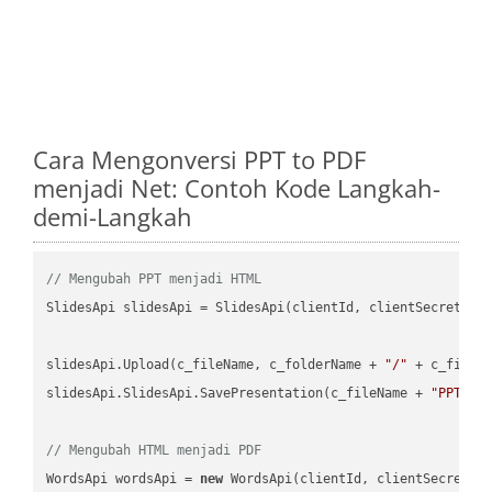
Cara Mengonversi PPT to PDF
menjadi Net: Contoh Kode Langkah-
demi-Langkah
// Mengubah PPT menjadi HTML
SlidesApi slidesApi = SlidesApi(clientId, clientSecret);

slidesApi.Upload(c_fileName, c_folderName + 
"/"
 + c_fileNa
slidesApi.SlidesApi.SavePresentation(c_fileName + 
"PPT"
, 
// Mengubah HTML menjadi PDF
WordsApi wordsApi = 
new
 WordsApi(clientId, clientSecret);
