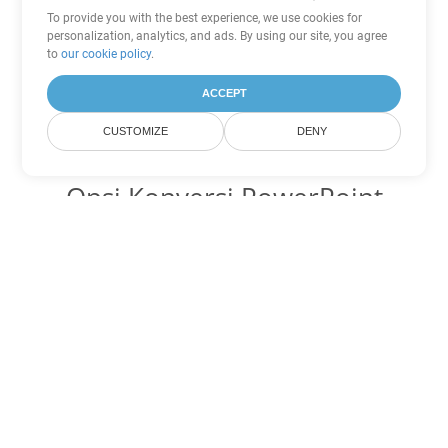
To provide you with the best experience, we use cookies for
personalization, analytics, and ads. By using our site, you agree
to
our cookie policy
.
ACCEPT
CUSTOMIZE
DENY
Opsi Konversi PowerPoint
lainnya
Ubah PPT menjadi DOC
DOC:
Microsoft Word Binary Format
Ubah PPT menjadi DOT
DOT:
Microsoft Word Template Files
Ubah PPT menjadi DOCX