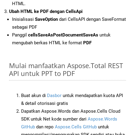
HTML.
Ubah HTML ke PDF dengan CellsApi
Inisialisasi
SaveOption
dari CellsAPI dengan SaveFormat
sebagai PDF
Panggil
cellsSaveAsPostDocumentSaveAs
untuk
mengubah berkas HTML ke format
PDF
Mulai manfaatkan Aspose.Total REST
API untuk PPT to PDF
Buat akun di
Dasbor
untuk mendapatkan kuota API
& detail otorisasi gratis
Dapatkan Aspose.Words dan Aspose.Cells Cloud
SDK untuk Net kode sumber dari
Aspose.Words
GitHub
dan repo
Aspose.Cells GitHub
untuk
mengompilasi/menggunakan SDK sendiri atau buka