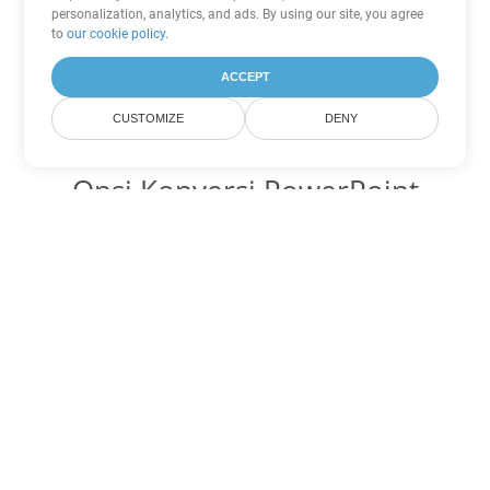
personalization, analytics, and ads. By using our site, you agree
to
our cookie policy
.
ACCEPT
CUSTOMIZE
DENY
Opsi Konversi PowerPoint
lainnya
Ubah PPT menjadi DOC
DOC:
Microsoft Word Binary Format
Ubah PPT menjadi DOT
DOT:
Microsoft Word Template Files
Ubah PPT menjadi DOCX
DOCX:
Office 2007+ Word Document