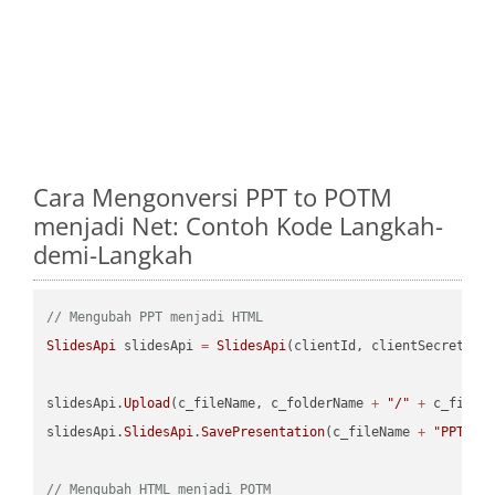
Cara Mengonversi PPT to POTM
menjadi Net: Contoh Kode Langkah-
demi-Langkah
// Mengubah PPT menjadi HTML
SlidesApi
 slidesApi 
=
SlidesApi
(clientId, clientSecret);

slidesApi.
Upload
(c_fileName, c_folderName 
+
"/"
+
 c_fileNa
slidesApi.
SlidesApi
.
SavePresentation
(c_fileName 
+
"PPT"
, 
// Mengubah HTML menjadi POTM