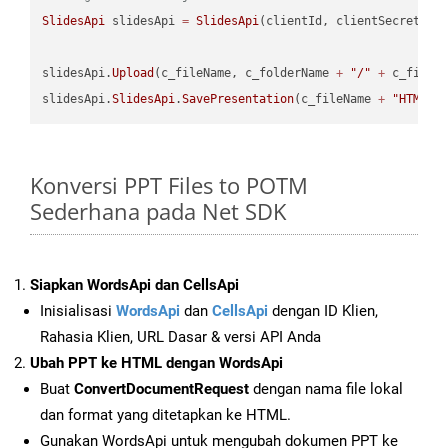
SlidesApi
 slidesApi 
=
SlidesApi
(clientId, clientSecret);

slidesApi.
Upload
(c_fileName, c_folderName 
+
"/"
+
 c_fileNa
slidesApi.
SlidesApi
.
SavePresentation
(c_fileName 
+
"HTML"
,
Konversi PPT Files to POTM
Sederhana pada Net SDK
Siapkan WordsApi dan CellsApi
Inisialisasi
WordsApi
dan
CellsApi
dengan ID Klien,
Rahasia Klien, URL Dasar & versi API Anda
Ubah PPT ke HTML dengan WordsApi
Buat
ConvertDocumentRequest
dengan nama file lokal
dan format yang ditetapkan ke HTML.
Gunakan WordsApi untuk mengubah dokumen PPT ke