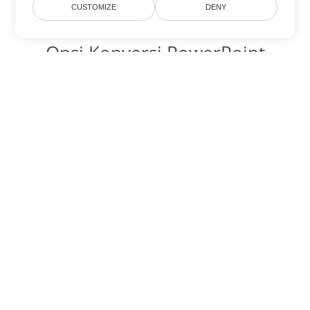
CUSTOMIZE
DENY
Opsi Konversi PowerPoint
lainnya
Ubah PPT menjadi DOC
DOC:
Microsoft Word Binary Format
Ubah PPT menjadi DOT
DOT:
Microsoft Word Template Files
Ubah PPT menjadi DOCX
DOCX:
Office 2007+ Word Document
Ubah PPT menjadi DOCM
DOCM:
Microsoft Word 2007 Marco File