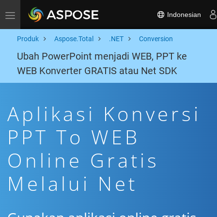
Indonesian
Toggle navigation
Produk
Aspose.Total
.NET
Conversion
Ubah PowerPoint menjadi WEB, PPT ke
WEB Konverter GRATIS atau Net SDK
Aplikasi Konversi
PPT To WEB
Online Gratis
Melalui Net