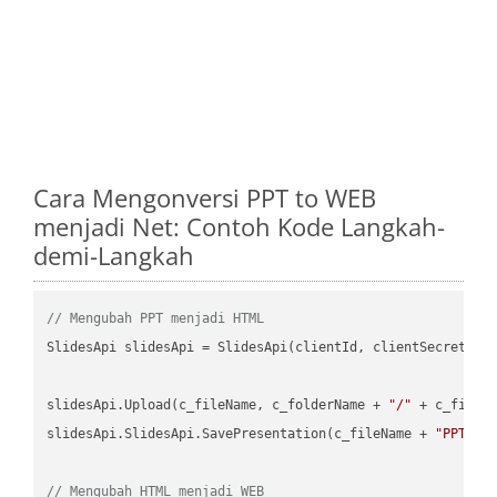
Cara Mengonversi PPT to WEB
menjadi Net: Contoh Kode Langkah-
demi-Langkah
// Mengubah PPT menjadi HTML
SlidesApi slidesApi = SlidesApi(clientId, clientSecret);

slidesApi.Upload(c_fileName, c_folderName + 
"/"
 + c_fileNa
slidesApi.SlidesApi.SavePresentation(c_fileName + 
"PPT"
, 
// Mengubah HTML menjadi WEB