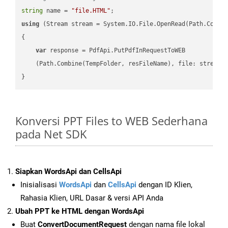
string
 name = 
"file.HTML"
using
 (Stream stream = System.IO.File.OpenRead(Path.Combin
{

var
 response = PdfApi.PutPdfInRequestToWEB

    (Path.Combine(TempFolder, resFileName), file: stream);
Konversi PPT Files to WEB Sederhana
pada Net SDK
Siapkan WordsApi dan CellsApi
Inisialisasi
WordsApi
dan
CellsApi
dengan ID Klien,
Rahasia Klien, URL Dasar & versi API Anda
Ubah PPT ke HTML dengan WordsApi
Buat
ConvertDocumentRequest
dengan nama file lokal