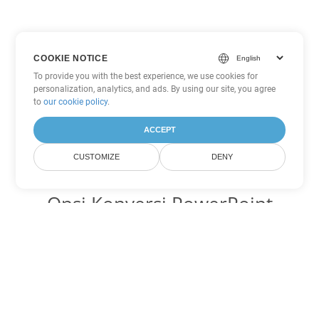
COOKIE NOTICE
To provide you with the best experience, we use cookies for
personalization, analytics, and ads. By using our site, you agree
to
our cookie policy
.
ACCEPT
CUSTOMIZE
DENY
Opsi Konversi PowerPoint
lainnya
Ubah PPT menjadi DOC
DOC:
Microsoft Word Binary Format