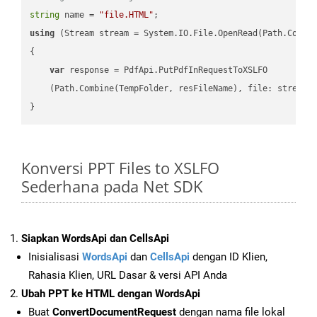
string
 name = 
"file.HTML"
using
 (Stream stream = System.IO.File.OpenRead(Path.Combin
{

var
 response = PdfApi.PutPdfInRequestToXSLFO

    (Path.Combine(TempFolder, resFileName), file: stream);
Konversi PPT Files to XSLFO
Sederhana pada Net SDK
Siapkan WordsApi dan CellsApi
Inisialisasi
WordsApi
dan
CellsApi
dengan ID Klien,
Rahasia Klien, URL Dasar & versi API Anda
Ubah PPT ke HTML dengan WordsApi
Buat
ConvertDocumentRequest
dengan nama file lokal