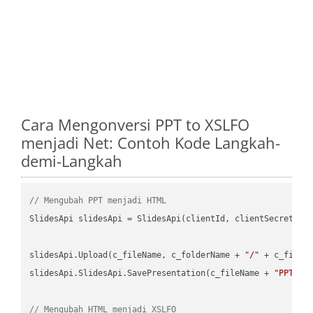
Cara Mengonversi PPT to XSLFO
menjadi Net: Contoh Kode Langkah-
demi-Langkah
// Mengubah PPT menjadi HTML
SlidesApi slidesApi = SlidesApi(clientId, clientSecret);

slidesApi.Upload(c_fileName, c_folderName + 
"/"
 + c_fileNa
slidesApi.SlidesApi.SavePresentation(c_fileName + 
"PPT"
, 
// Mengubah HTML menjadi XSLFO