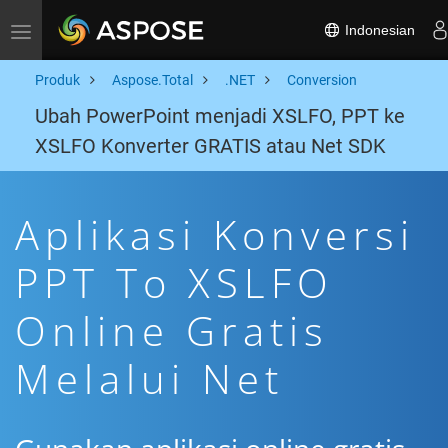
Indonesian
Toggle navigation
Produk
Aspose.Total
.NET
Conversion
Ubah PowerPoint menjadi XSLFO, PPT ke
XSLFO Konverter GRATIS atau Net SDK
Aplikasi Konversi
PPT To XSLFO
Online Gratis
Melalui Net