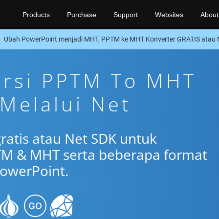
Products
Purchase
Support
Websites
About
Ubah PowerPoint menjadi MHT, PPTM ke MHT Konverter GRATIS atau 
ersi PPTM To MHT
 Melalui Net
gratis atau Net SDK untuk
TM & MHT serta beberapa format
owerPoint.