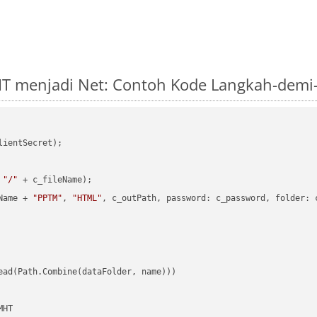
T menjadi Net: Contoh Kode Langkah-demi
ientSecret);

 
"/"
 + c_fileName);

Name + 
"PPTM"
, 
"HTML"
, c_outPath, password: c_password, folder: c
ead(Path.Combine(dataFolder, name)))

HT
