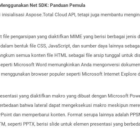
I Menggunakan Net SDK: Panduan Pemula
nisialisasi Aspose.Total Cloud API, tetapi juga membantu menginst
 file pengarsipan yang diaktifkan MIME yang berisi berbagai jenis d
 dalam bentuk file CSS, JavaScript, dan sumber daya lainnya sebag
gkum semua konten file HTML sebagai file arsip tunggal untuk di
k seperti Microsoft Word memungkinkan Anda mengonversi dokum
a menggunakan browser populer seperti Microsoft Internet Explore
resentasi yang diaktifkan makro yang dibuat dengan Microsoft Power
erbedaan bahwa lateral dapat mengeksekusi makro meskipun mereka
oint dan memperbarui konten. Format serupa lainnya adalah PPSM 
, seperti PPTX, berisi slide untuk elemen presentasi yang berbeda s