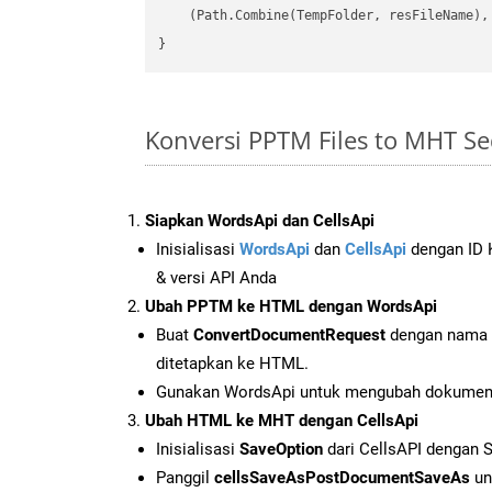
    (Path.Combine(TempFolder, resFileName), 
Konversi PPTM Files to MHT S
Siapkan WordsApi dan CellsApi
Inisialisasi
WordsApi
dan
CellsApi
dengan ID K
& versi API Anda
Ubah PPTM ke HTML dengan WordsApi
Buat
ConvertDocumentRequest
dengan nama f
ditetapkan ke HTML.
Gunakan WordsApi untuk mengubah dokume
Ubah HTML ke MHT dengan CellsApi
Inisialisasi
SaveOption
dari CellsAPI dengan
Panggil
cellsSaveAsPostDocumentSaveAs
un