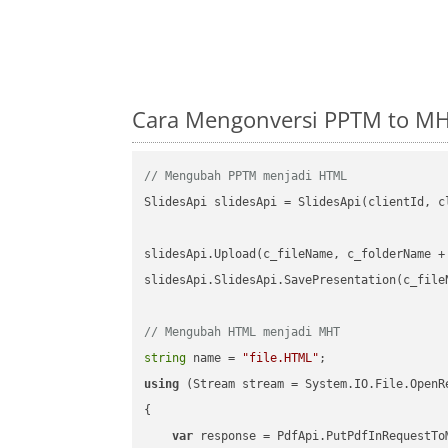
Cara Mengonversi PPTM to MH
// Mengubah PPTM menjadi HTML
SlidesApi slidesApi = SlidesApi(clientId, cl
slidesApi.Upload(c_fileName, c_folderName +
slidesApi.SlidesApi.SavePresentation(c_file
// Mengubah HTML menjadi MHT
string
 name = 
"file.HTML"
using
 (Stream stream = System.IO.File.OpenR
{

var
 response = PdfApi.PutPdfInRequestToM