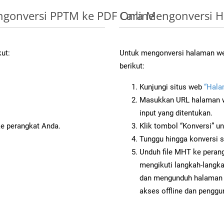
gonversi PPTM ke PDF Online
Cara Mengonversi 
kut:
Untuk mengonversi halaman web
berikut:
Kunjungi situs web
“Hala
Masukkan URL halaman we
input yang ditentukan.
ke perangkat Anda.
Klik tombol “Konversi” u
Tunggu hingga konversi s
Unduh file MHT ke perang
mengikuti langkah-langk
dan mengunduh halaman 
akses offline dan penggun