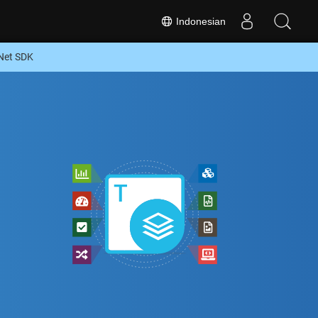
Indonesian
Net SDK