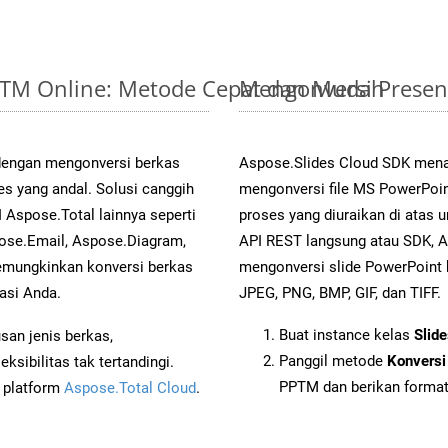
PPTM Online: Metode Cepat dan Mudah
Mengonversi Presen
 dengan mengonversi berkas
Aspose.Slides Cloud SDK mena
 yang andal. Solusi canggih
mengonversi file MS PowerPoin
 Aspose.Total lainnya seperti
proses yang diuraikan di atas
ose.Email, Aspose.Diagram,
API REST langsung atau SDK, 
mungkinkan konversi berkas
mengonversi slide PowerPoint
asi Anda.
JPEG, PNG, BMP, GIF, dan TIFF.
Buat instance kelas
Slid
an jenis berkas,
Panggil metode
Konversi
sibilitas tak tertandingi.
PPTM dan berikan format 
i platform
Aspose.Total Cloud
.