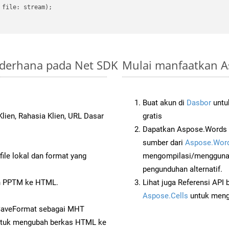
file: stream);

ederhana pada Net SDK
Mulai manfaatkan A
Buat akun di
Dasbor
untuk
lien, Rahasia Klien, URL Dasar
gratis
Dapatkan Aspose.Words 
sumber dari
Aspose.Word
ile lokal dan format yang
mengompilasi/menggunak
pengunduhan alternatif.
n PPTM ke HTML.
Lihat juga Referensi API
Aspose.Cells
untuk menge
 SaveFormat sebagai MHT
tuk mengubah berkas HTML ke