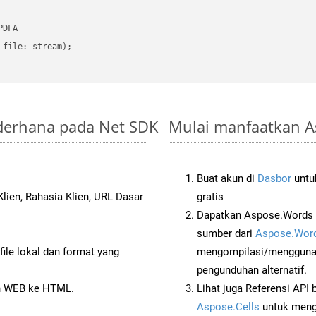
DFA

file: stream);

ederhana pada Net SDK
Mulai manfaatkan A
Buat akun di
Dasbor
untuk
lien, Rahasia Klien, URL Dasar
gratis
Dapatkan Aspose.Words 
sumber dari
Aspose.Word
ile lokal dan format yang
mengompilasi/menggunak
pengunduhan alternatif.
n WEB ke HTML.
Lihat juga Referensi API
Aspose.Cells
untuk menge