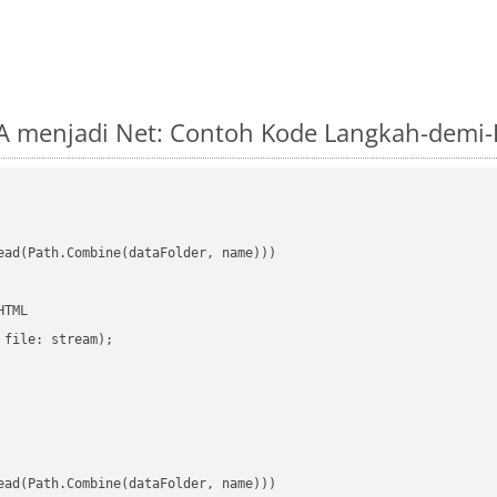
A menjadi Net: Contoh Kode Langkah-demi
ead(Path.Combine(dataFolder, name)))

TML

file: stream);

ead(Path.Combine(dataFolder, name)))
