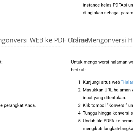
instance kelas PDFApi un
diinginkan sebagai param
gonversi WEB ke PDF Online
Cara Mengonversi 
t:
Untuk mengonversi halaman web
berikut:
Kunjungi situs web
“Hala
Masukkan URL halaman we
input yang ditentukan.
ke perangkat Anda.
Klik tombol “Konversi” u
Tunggu hingga konversi s
Unduh file PDFA ke peran
mengikuti langkah-langk