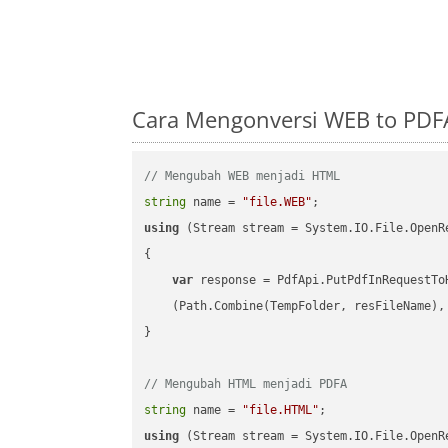
Cara Mengonversi WEB to PDF
// Mengubah WEB menjadi HTML
string
 name = 
"file.WEB"
using
 (Stream stream = System.IO.File.OpenR
{

var
 response = PdfApi.PutPdfInRequestToH
    (Path.Combine(TempFolder, resFileName), 
}

// Mengubah HTML menjadi PDFA
string
 name = 
"file.HTML"
using
 (Stream stream = System.IO.File.OpenR