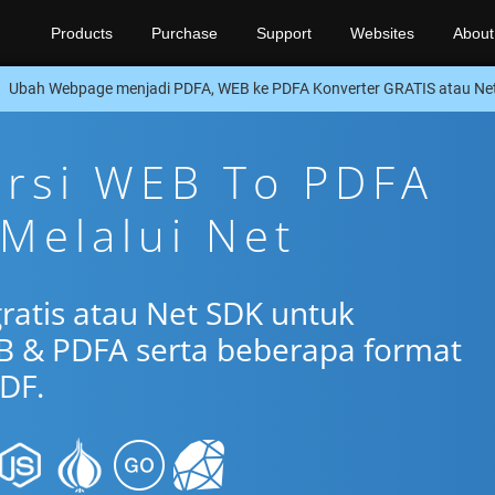
Products
Purchase
Support
Websites
About
Ubah Webpage menjadi PDFA, WEB ke PDFA Konverter GRATIS atau Ne
ersi WEB To PDFA
 Melalui Net
gratis atau Net SDK untuk
B & PDFA serta beberapa format
DF.