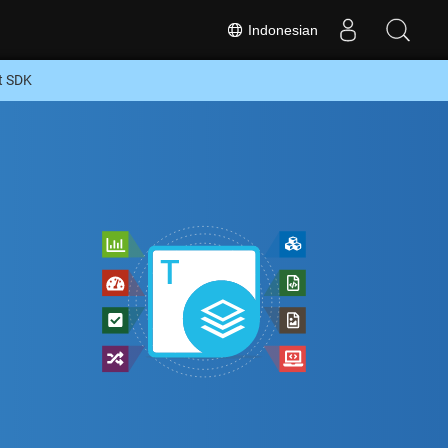
Indonesian
t SDK