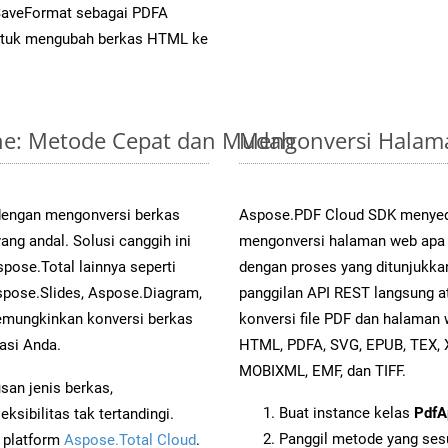
SaveFormat sebagai PDFA
tuk mengubah berkas HTML ke
ine: Metode Cepat dan Mudah
Mengonversi Halama
 dengan mengonversi berkas
Aspose.PDF Cloud SDK menyed
 andal. Solusi canggih ini
mengonversi halaman web apa p
pose.Total lainnya seperti
dengan proses yang ditunjukk
spose.Slides, Aspose.Diagram,
panggilan API REST langsung 
mungkinkan konversi berkas
konversi file PDF dan halaman
asi Anda.
HTML, PDFA, SVG, EPUB, TEX, 
MOBIXML, EMF, dan TIFF.
an jenis berkas,
Buat instance kelas
PdfA
sibilitas tak tertandingi.
Panggil metode yang ses
i platform
Aspose.Total Cloud
.