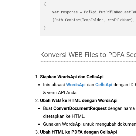
{

var
 response = PdfApi.PutPdfInRequestToP
    (Path.Combine(TempFolder, resFileName), 
Konversi WEB Files to PDFA S
Siapkan WordsApi dan CellsApi
Inisialisasi
WordsApi
dan
CellsApi
dengan ID K
& versi API Anda
Ubah WEB ke HTML dengan WordsApi
Buat
ConvertDocumentRequest
dengan nama f
ditetapkan ke HTML.
Gunakan WordsApi untuk mengubah dokume
Ubah HTML ke PDFA dengan CellsApi