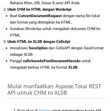
Rahasia Klien, URL Dasar & versi API Anda
Ubah CHM ke HTML dengan WordsApi
Buat
ConvertDocumentRequest
dengan nama file lokal
dan format yang ditetapkan ke HTML.
Gunakan WordsApi untuk mengubah dokumen CHM ke
HTML.
Ubah HTML ke XLSB dengan CellsApi
Inisialisasi
SaveOption
dari CellsAPI dengan SaveFormat
sebagai XLSB
Panggil
cellsSaveAsPostDocumentSaveAs
untuk
mengubah berkas HTML ke format
XLSB
Mulai manfaatkan Aspose.Total REST
API untuk CHM to XLSB
Buat akun di
Dasbor
untuk mendapatkan kuota API