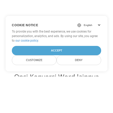
COOKIE NOTICE
To provide you with the best experience, we use cookies for
personalization, analytics, and ads. By using our site, you agree
to
our cookie policy
.
ACCEPT
CUSTOMIZE
DENY
Opsi Konversi Word lainnya
Ubah CHM menjadi DOC
DOC:
Microsoft Word Binary Format
Ubah CHM menjadi DOT