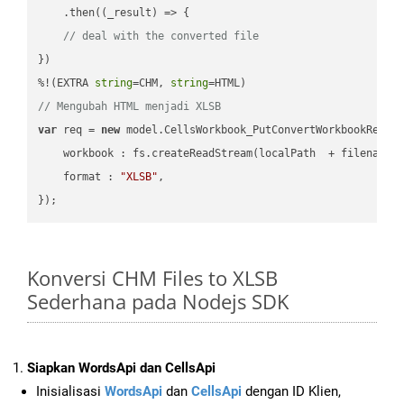
    .then(
(
_result
) =>
 {

// deal with the converted file
})

%!(EXTRA 
string
=CHM, 
string
// Mengubah HTML menjadi XLSB
var
 req = 
new
 model.CellsWorkbook_PutConvertWorkbookReques
workbook
 : fs.createReadStream(localPath  + filename 
format
 : 
"XLSB"
,

Konversi CHM Files to XLSB
Sederhana pada Nodejs SDK
Siapkan WordsApi dan CellsApi
Inisialisasi
WordsApi
dan
CellsApi
dengan ID Klien,