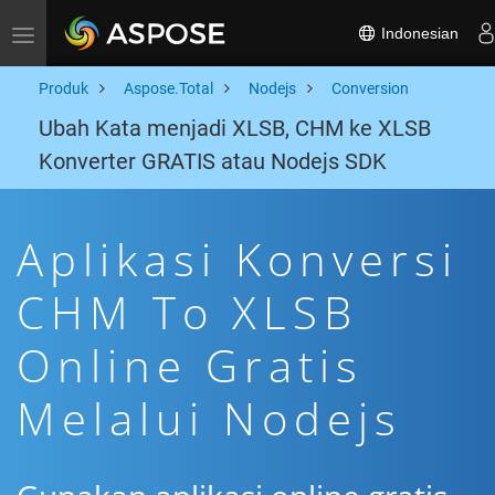
Indonesian
Toggle navigation
Produk
Aspose.Total
Nodejs
Conversion
Ubah Kata menjadi XLSB, CHM ke XLSB
Konverter GRATIS atau Nodejs SDK
Aplikasi Konversi
CHM To XLSB
Online Gratis
Melalui Nodejs