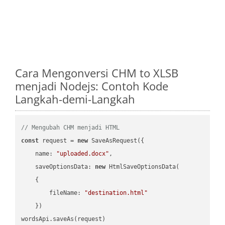
Cara Mengonversi CHM to XLSB
menjadi Nodejs: Contoh Kode
Langkah-demi-Langkah
// Mengubah CHM menjadi HTML
const
 request = 
new
 SaveAsRequest({

name
: 
"uploaded.docx"
,

saveOptionsData
: 
new
 HtmlSaveOptionsData(

    {

fileName
: 
"destination.html"
    })

wordsApi.saveAs(request)
