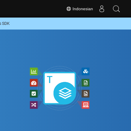
Indonesian
s SDK