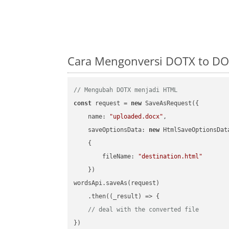
Cara Mengonversi DOTX to DO
// Mengubah DOTX menjadi HTML
const
 request = 
new
 SaveAsRequest({

name
: 
"uploaded.docx"
,

saveOptionsData
: 
new
 HtmlSaveOptionsData
    {

fileName
: 
"destination.html"
    })

wordsApi.saveAs(request)

    .then(
(
_result
) =>
 {

// deal with the converted file
})
