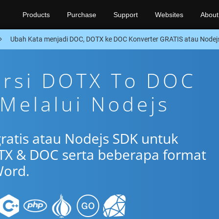
Products
Purchase
Support
Websites
About
Ubah Kata menjadi DOC, DOTX ke DOC Konverter GRATIS atau Nodej
ersi DOTX To DOC
 Melalui Nodejs
gratis atau Nodejs SDK untuk
TX & DOC serta beberapa format
ord.