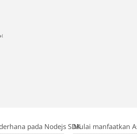
(

ederhana pada Nodejs SDK
Mulai manfaatkan A