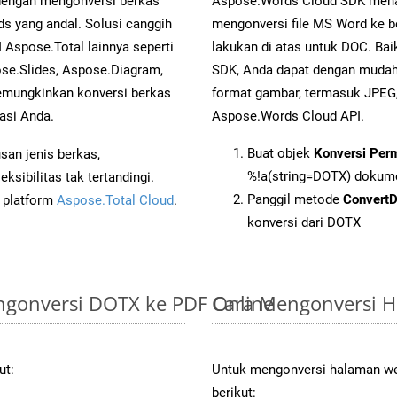
 dengan mengonversi berkas
Aspose.Words Cloud SDK mena
yang andal. Solusi canggih
mengonversi file MS Word ke b
 Aspose.Total lainnya seperti
lakukan di atas untuk DOC. Bai
se.Slides, Aspose.Diagram,
SDK, Anda dapat dengan muda
mungkinkan konversi berkas
format gambar, termasuk JPEG,
asi Anda.
Aspose.Words Cloud API.
Buat objek
Konversi Per
an jenis berkas,
%!a(string=DOTX) dokum
sibilitas tak tertandingi.
Panggil metode
Convert
i platform
Aspose.Total Cloud
.
konversi dari DOTX
gonversi DOTX ke PDF Online
Cara Mengonversi 
ut:
Untuk mengonversi halaman web
berikut: