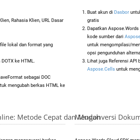
Buat akun di
Dasbor
untuk
lien, Rahasia Klien, URL Dasar
gratis
Dapatkan Aspose.Words 
kode sumber dari
Aspose
ile lokal dan format yang
untuk mengompilasi/men
opsi pengunduhan alternat
n DOTX ke HTML.
Lihat juga Referensi API
Aspose.Cells
untuk menge
 SaveFormat sebagai DOC
tuk mengubah berkas HTML ke
nline: Metode Cepat dan Mudah
Mengonversi Dokum