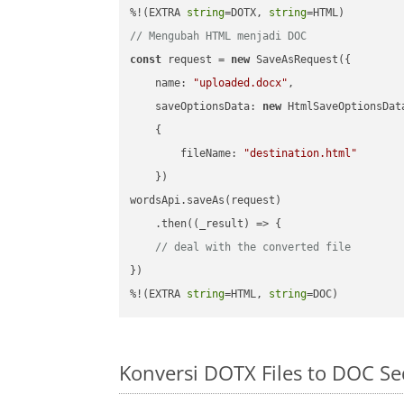
%!(EXTRA 
string
=DOTX, 
string
// Mengubah HTML menjadi DOC
const
 request = 
new
 SaveAsRequest({

name
: 
"uploaded.docx"
,

saveOptionsData
: 
new
 HtmlSaveOptionsData
    {

fileName
: 
"destination.html"
    })

wordsApi.saveAs(request)

    .then(
(
_result
) =>
 {

// deal with the converted file
})

%!(EXTRA 
string
=HTML, 
string
=DOC)
Konversi DOTX Files to DOC S