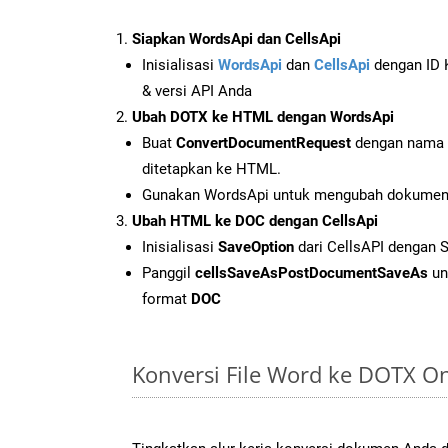
Siapkan WordsApi dan CellsApi
Inisialisasi
WordsApi
dan
CellsApi
dengan ID K
& versi API Anda
Ubah DOTX ke HTML dengan WordsApi
Buat
ConvertDocumentRequest
dengan nama f
ditetapkan ke HTML.
Gunakan WordsApi untuk mengubah dokume
Ubah HTML ke DOC dengan CellsApi
Inisialisasi
SaveOption
dari CellsAPI dengan
Panggil
cellsSaveAsPostDocumentSaveAs
un
format
DOC
Konversi File Word ke DOTX O