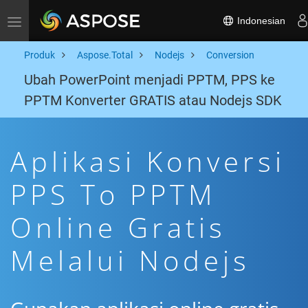
Indonesian
Toggle navigation
Produk
Aspose.Total
Nodejs
Conversion
Ubah PowerPoint menjadi PPTM, PPS ke
PPTM Konverter GRATIS atau Nodejs SDK
Aplikasi Konversi
PPS To PPTM
Online Gratis
Melalui Nodejs