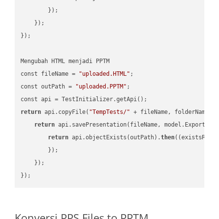
        });

    });

});

Mengubah HTML menjadi PPTM

const fileName = 
"uploaded.HTML"
;

const outPath = 
"uploaded.PPTM"
;

return
 api.copyFile(
"TempTests/"
 + fileName, folderName +
return
 api.savePresentation(fileName, model.ExportFor
return
 api.objectExists(outPath).
then
(
(existsResu
        });

    });

Konversi PPS Files to PPTM