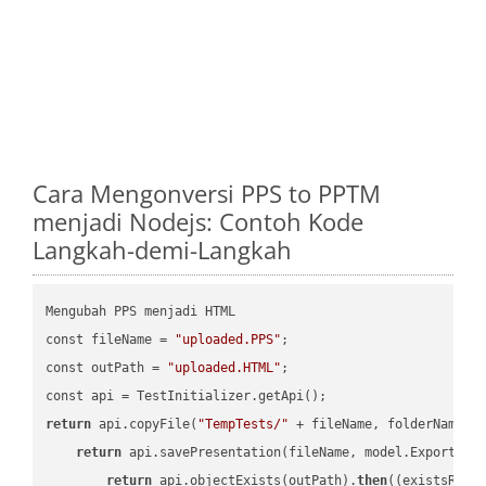
Cara Mengonversi PPS to PPTM
menjadi Nodejs: Contoh Kode
Langkah-demi-Langkah
Mengubah PPS menjadi HTML

const fileName = 
"uploaded.PPS"
;

const outPath = 
"uploaded.HTML"
;

return
 api.copyFile(
"TempTests/"
 + fileName, folderName +
return
 api.savePresentation(fileName, model.ExportFor
return
 api.objectExists(outPath).
then
(
(existsResu