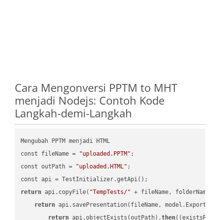
Cara Mengonversi PPTM to MHT
menjadi Nodejs: Contoh Kode
Langkah-demi-Langkah
Mengubah PPTM menjadi HTML

const fileName = 
"uploaded.PPTM"
;

const outPath = 
"uploaded.HTML"
;

return
 api.copyFile(
"TempTests/"
 + fileName, folderName +
return
 api.savePresentation(fileName, model.ExportFor
return
 api.objectExists(outPath).
then
(
(existsResu