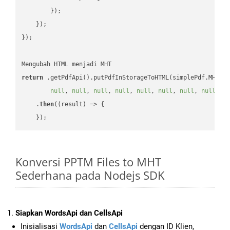
        });

    });

});

return
 .getPdfApi().putPdfInStorageToHTML(simplePdf.MHT, 
null
, 
null
, 
null
, 
null
, 
null
, 
null
, 
null
, 
null
, 
n
    .
then
(
(result)
 =>
 {

Konversi PPTM Files to MHT
Sederhana pada Nodejs SDK
Siapkan WordsApi dan CellsApi
Inisialisasi
WordsApi
dan
CellsApi
dengan ID Klien,