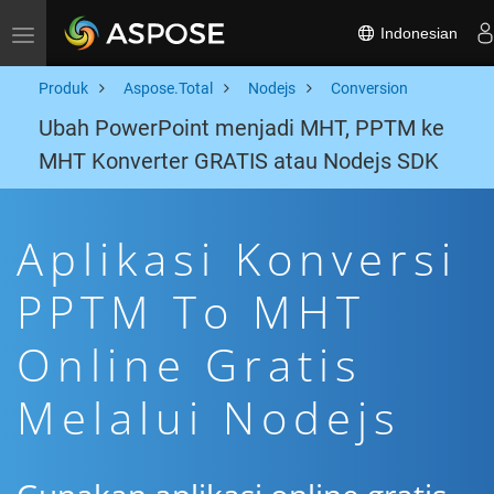
Indonesian
Toggle navigation
Produk
Aspose.Total
Nodejs
Conversion
Ubah PowerPoint menjadi MHT, PPTM ke
MHT Konverter GRATIS atau Nodejs SDK
Aplikasi Konversi
PPTM To MHT
Online Gratis
Melalui Nodejs