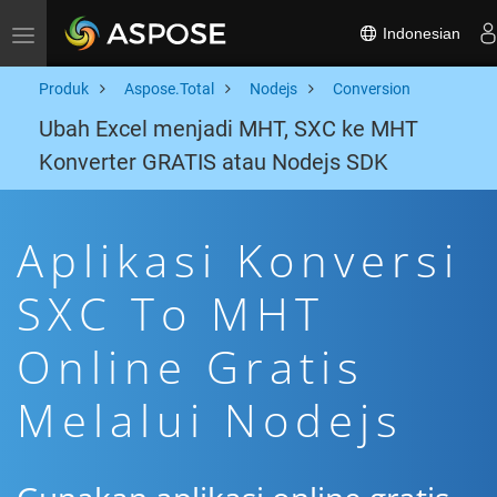
Indonesian
Toggle navigation
Produk
Aspose.Total
Nodejs
Conversion
Ubah Excel menjadi MHT, SXC ke MHT
Konverter GRATIS atau Nodejs SDK
Aplikasi Konversi
SXC To MHT
Online Gratis
Melalui Nodejs