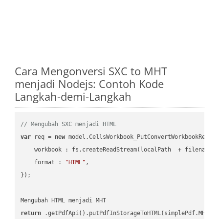
Cara Mengonversi SXC to MHT
menjadi Nodejs: Contoh Kode
Langkah-demi-Langkah
// Mengubah SXC menjadi HTML
var
 req = 
new
 model.CellsWorkbook_PutConvertWorkbookReques
workbook
 : fs.createReadStream(localPath  + filename 
format
 : 
"HTML"
,

});

return
 .getPdfApi().putPdfInStorageToHTML(simplePdf.MHT, 