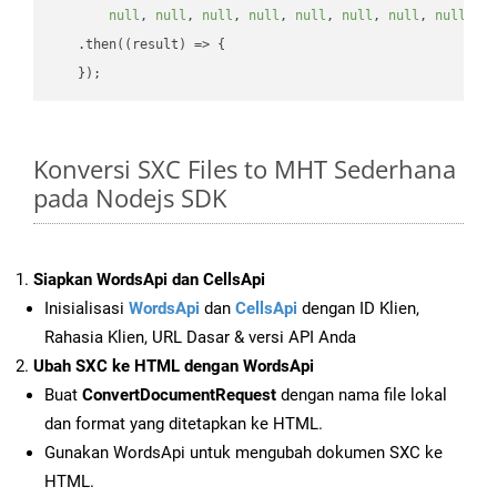
null
, 
null
, 
null
, 
null
, 
null
, 
null
, 
null
, 
null
, 
n
    .then(
(
result
) =>
 {

Konversi SXC Files to MHT Sederhana
pada Nodejs SDK
Siapkan WordsApi dan CellsApi
Inisialisasi
WordsApi
dan
CellsApi
dengan ID Klien,
Rahasia Klien, URL Dasar & versi API Anda
Ubah SXC ke HTML dengan WordsApi
Buat
ConvertDocumentRequest
dengan nama file lokal
dan format yang ditetapkan ke HTML.
Gunakan WordsApi untuk mengubah dokumen SXC ke
HTML.