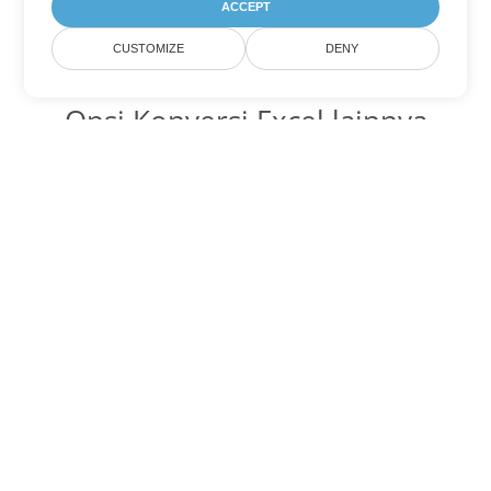
ACCEPT
CUSTOMIZE
DENY
Opsi Konversi Excel lainnya
Ubah SXC menjadi DOC
DOC:
Microsoft Word Binary Format
Ubah SXC menjadi DOT
DOT:
Microsoft Word Template Files
Ubah SXC menjadi DOCX
DOCX:
Office 2007+ Word Document
Ubah SXC menjadi DOCM
DOCM:
Microsoft Word 2007 Marco File