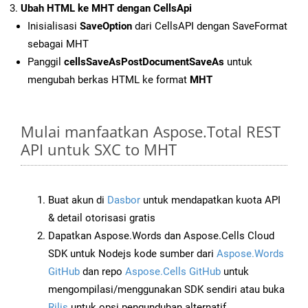
Ubah HTML ke MHT dengan CellsApi
Inisialisasi
SaveOption
dari CellsAPI dengan SaveFormat
sebagai MHT
Panggil
cellsSaveAsPostDocumentSaveAs
untuk
mengubah berkas HTML ke format
MHT
Mulai manfaatkan Aspose.Total REST
API untuk SXC to MHT
Buat akun di
Dasbor
untuk mendapatkan kuota API
& detail otorisasi gratis
Dapatkan Aspose.Words dan Aspose.Cells Cloud
SDK untuk Nodejs kode sumber dari
Aspose.Words
GitHub
dan repo
Aspose.Cells GitHub
untuk
mengompilasi/menggunakan SDK sendiri atau buka
Rilis
untuk opsi pengunduhan alternatif.