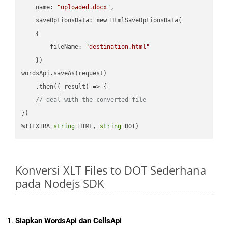
name
: 
"uploaded.docx"
,

saveOptionsData
: 
new
 HtmlSaveOptionsData(

    {

fileName
: 
"destination.html"
    })

wordsApi.saveAs(request)

    .then(
(
_result
) =>
 {

// deal with the converted file
})

%!(EXTRA 
string
=HTML, 
string
=DOT)
Konversi XLT Files to DOT Sederhana
pada Nodejs SDK
Siapkan WordsApi dan CellsApi