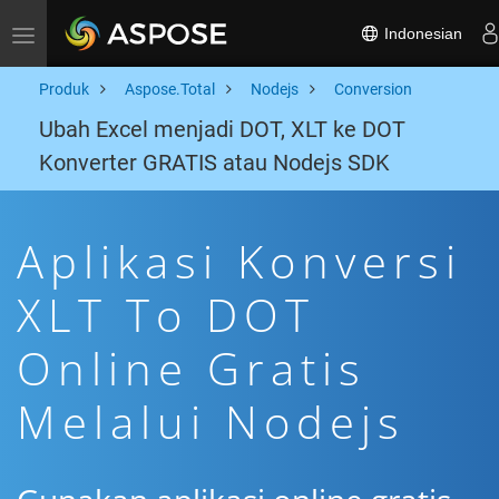
Indonesian
Toggle navigation
Produk
Aspose.Total
Nodejs
Conversion
Ubah Excel menjadi DOT, XLT ke DOT
Konverter GRATIS atau Nodejs SDK
Aplikasi Konversi
XLT To DOT
Online Gratis
Melalui Nodejs