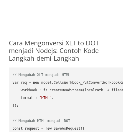
Cara Mengonversi XLT to DOT
menjadi Nodejs: Contoh Kode
Langkah-demi-Langkah
// Mengubah XLT menjadi HTML
var
 req = 
new
 model.CellsWorkbook_PutConvertWorkbookReques
workbook
 : fs.createReadStream(localPath  + filename 
format
 : 
"HTML"
,

});

// Mengubah HTML menjadi DOT
const
 request = 
new
 SaveAsRequest({
