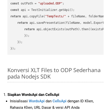
const
 outPath = 
"uploaded.ODP"
const
return
 api.copyFile(
"TempTests/"
 + fileName, folderName +
return
 api.savePresentation(fileName, model.ExportFor
return
 api.objectExists(outPath).then(
(
existsResu
        });

    });

Konversi XLT Files to ODP Sederhana
pada Nodejs SDK
Siapkan WordsApi dan CellsApi
Inisialisasi
WordsApi
dan
CellsApi
dengan ID Klien,
Rahasia Klien, URL Dasar & versi API Anda