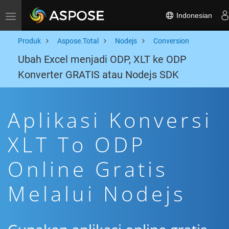
Indonesian
Toggle navigation
Produk
Aspose.Total
Nodejs
Conversion
Ubah Excel menjadi ODP, XLT ke ODP
Konverter GRATIS atau Nodejs SDK
Aplikasi Konversi
XLT To ODP
Online Gratis
Melalui Nodejs