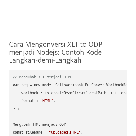
Cara Mengonversi XLT to ODP
menjadi Nodejs: Contoh Kode
Langkah-demi-Langkah
// Mengubah XLT menjadi HTML
var
 req = 
new
 model.CellsWorkbook_PutConvertWorkbookReques
workbook
 : fs.createReadStream(localPath  + filename 
format
 : 
"HTML"
,

});

const
 fileName = 
"uploaded.HTML"