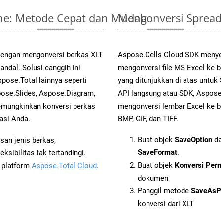
line: Metode Cepat dan Mudah
Mengonversi Spread
dengan mengonversi berkas XLT
Aspose.Cells Cloud SDK menye
dal. Solusi canggih ini
mengonversi file MS Excel ke 
pose.Total lainnya seperti
yang ditunjukkan di atas untu
ose.Slides, Aspose.Diagram,
API langsung atau SDK, Aspos
mungkinkan konversi berkas
mengonversi lembar Excel ke b
asi Anda.
BMP, GIF, dan TIFF.
Buat objek
SaveOption
da
an jenis berkas,
SaveFormat
.
sibilitas tak tertandingi.
Buat objek
Konversi Per
i platform
Aspose.Total Cloud
.
dokumen
Panggil metode
SaveAsP
konversi dari XLT