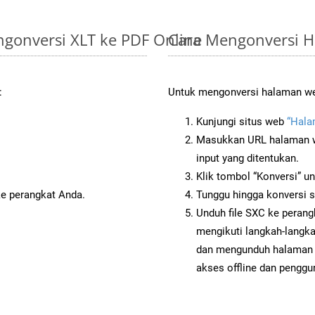
gonversi XLT ke PDF Online
Cara Mengonversi H
:
Untuk mengonversi halaman web
Kunjungi situs web
“Hala
Masukkan URL halaman we
input yang ditentukan.
Klik tombol “Konversi” u
ke perangkat Anda.
Tunggu hingga konversi s
Unduh file SXC ke perang
mengikuti langkah-langk
dan mengunduh halaman 
akses offline dan penggun