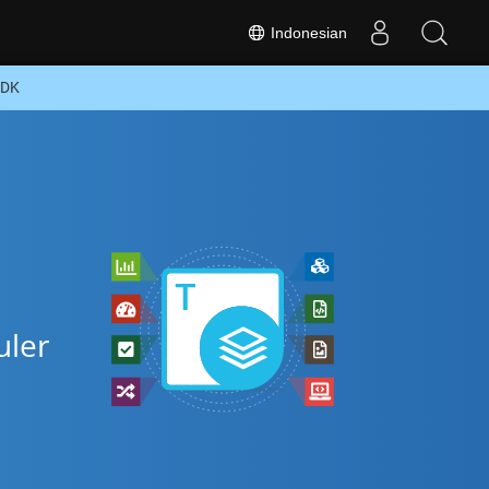
Indonesian
SDK
uler