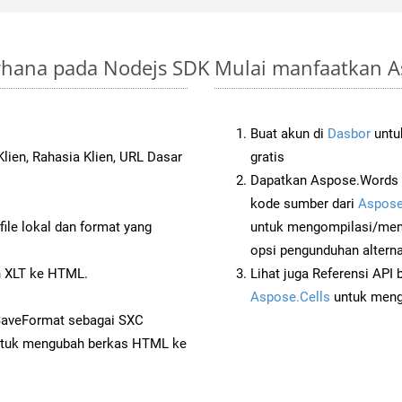
erhana pada Nodejs SDK
Mulai manfaatkan As
Buat akun di
Dasbor
untuk
lien, Rahasia Klien, URL Dasar
gratis
Dapatkan Aspose.Words 
kode sumber dari
Aspose
ile lokal dan format yang
untuk mengompilasi/men
opsi pengunduhan alternat
 XLT ke HTML.
Lihat juga Referensi API
Aspose.Cells
untuk menge
SaveFormat sebagai SXC
tuk mengubah berkas HTML ke