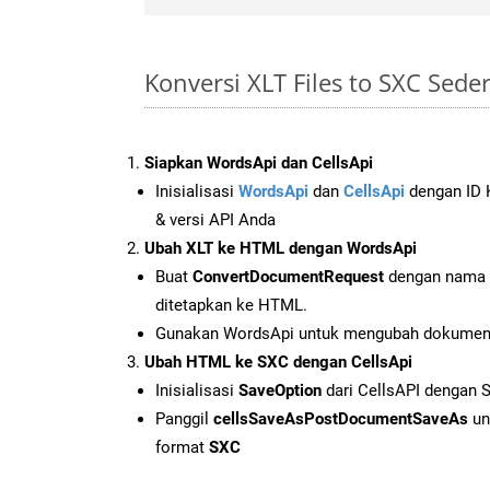
Konversi XLT Files to SXC Sed
Siapkan WordsApi dan CellsApi
Inisialisasi
WordsApi
dan
CellsApi
dengan ID K
& versi API Anda
Ubah XLT ke HTML dengan WordsApi
Buat
ConvertDocumentRequest
dengan nama f
ditetapkan ke HTML.
Gunakan WordsApi untuk mengubah dokumen
Ubah HTML ke SXC dengan CellsApi
Inisialisasi
SaveOption
dari CellsAPI dengan 
Panggil
cellsSaveAsPostDocumentSaveAs
un
format
SXC