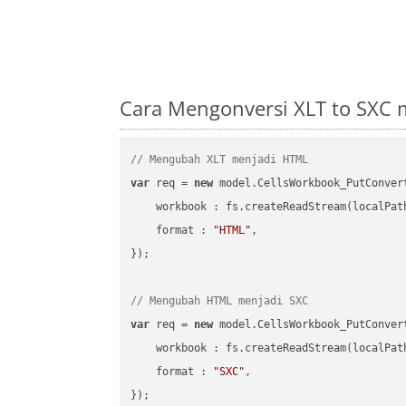
Cara Mengonversi XLT to SXC 
// Mengubah XLT menjadi HTML
var
 req = 
new
 model.CellsWorkbook_PutConvert
workbook
 : fs.createReadStream(localPat
format
 : 
"HTML"
,

});

// Mengubah HTML menjadi SXC
var
 req = 
new
 model.CellsWorkbook_PutConvert
workbook
 : fs.createReadStream(localPat
format
 : 
"SXC"
,
