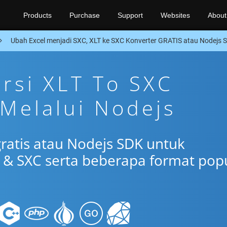
Products
Purchase
Support
Websites
About
Ubah Excel menjadi SXC, XLT ke SXC Konverter GRATIS atau Nodejs 
ersi XLT To SXC
 Melalui Nodejs
gratis atau Nodejs SDK untuk
 & SXC serta beberapa format pop