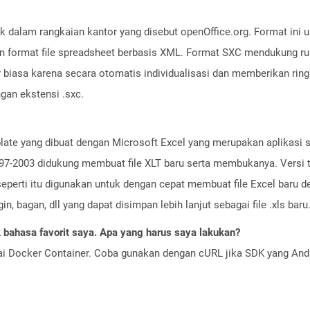
k dalam rangkaian kantor yang disebut openOffice.org. Format in
 format file spreadsheet berbasis XML. Format SXC mendukung r
ar biasa karena secara otomatis individualisasi dan memberikan rin
gan ekstensi .sxc.
emplate yang dibuat dengan Microsoft Excel yang merupakan aplikasi
ce 97-2003 didukung membuat file XLT baru serta membukanya. Versi
seperti itu digunakan untuk dengan cepat membuat file Excel baru d
, bagan, dll yang dapat disimpan lebih lanjut sebagai file .xls baru
bahasa favorit saya. Apa yang harus saya lakukan?
ai Docker Container. Coba gunakan dengan cURL jika SDK yang And