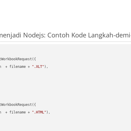
menjadi Nodejs: Contoh Kode Langkah-dem
WorkbookRequest({

h  + filename + 
".XLT"
),

WorkbookRequest({

h  + filename + 
".HTML"
),
