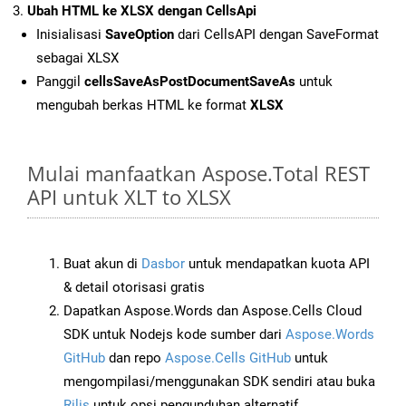
Ubah HTML ke XLSX dengan CellsApi
Inisialisasi
SaveOption
dari CellsAPI dengan SaveFormat
sebagai XLSX
Panggil
cellsSaveAsPostDocumentSaveAs
untuk
mengubah berkas HTML ke format
XLSX
Mulai manfaatkan Aspose.Total REST
API untuk XLT to XLSX
Buat akun di
Dasbor
untuk mendapatkan kuota API
& detail otorisasi gratis
Dapatkan Aspose.Words dan Aspose.Cells Cloud
SDK untuk Nodejs kode sumber dari
Aspose.Words
GitHub
dan repo
Aspose.Cells GitHub
untuk
mengompilasi/menggunakan SDK sendiri atau buka
Rilis
untuk opsi pengunduhan alternatif.