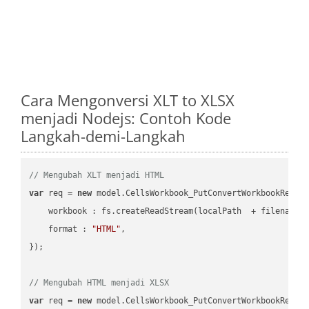
Cara Mengonversi XLT to XLSX
menjadi Nodejs: Contoh Kode
Langkah-demi-Langkah
// Mengubah XLT menjadi HTML
var
 req = 
new
 model.CellsWorkbook_PutConvertWorkbookReques
workbook
 : fs.createReadStream(localPath  + filename 
format
 : 
"HTML"
,

});

// Mengubah HTML menjadi XLSX
var
 req = 
new
 model.CellsWorkbook_PutConvertWorkbookReques