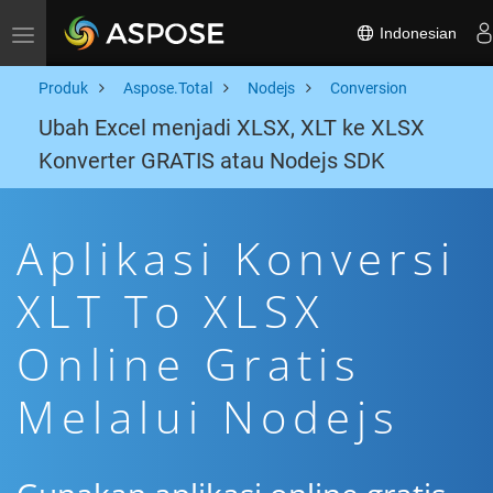
Indonesian
Toggle navigation
Produk
Aspose.Total
Nodejs
Conversion
Ubah Excel menjadi XLSX, XLT ke XLSX
Konverter GRATIS atau Nodejs SDK
Aplikasi Konversi
XLT To XLSX
Online Gratis
Melalui Nodejs