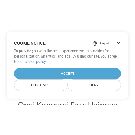
COOKIE NOTICE
To provide you with the best experience, we use cookies for
personalization, analytics, and ads. By using our site, you agree
to
our cookie policy
.
ACCEPT
CUSTOMIZE
DENY
Opsi Konversi Excel lainnya
Ubah XLT menjadi DOC
DOC:
Microsoft Word Binary Format