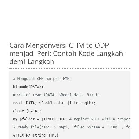
Cara Mengonversi CHM to ODP
menjadi Perl: Contoh Kode Langkah-
demi-Langkah
# Mengubah CHM menjadi HTML
binmode
# while( read (DATA, $Book1_data, 8)) {};
read
close
my
 $folder = $TEMPFOLDER; 
# replace NULL with a proper va
# ready_file('api'=> $api, 'file'=>$name + ".CHM" ,'folde