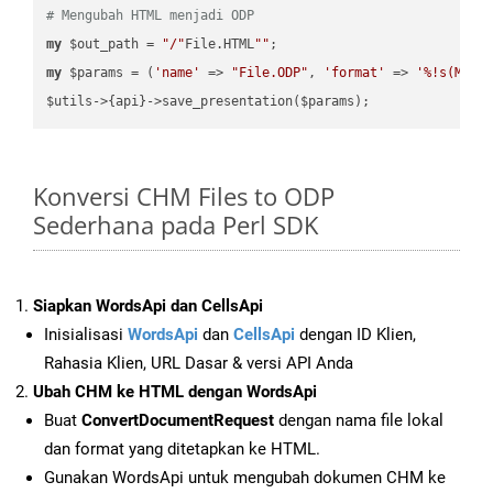
# Mengubah HTML menjadi ODP
my
 $out_path = 
"/"
File.HTML
""
my
 $params = (
'name'
 => 
"File.ODP"
, 
'format'
 => 
'%!s(MISS
Konversi CHM Files to ODP
Sederhana pada Perl SDK
Siapkan WordsApi dan CellsApi
Inisialisasi
WordsApi
dan
CellsApi
dengan ID Klien,
Rahasia Klien, URL Dasar & versi API Anda
Ubah CHM ke HTML dengan WordsApi
Buat
ConvertDocumentRequest
dengan nama file lokal
dan format yang ditetapkan ke HTML.
Gunakan WordsApi untuk mengubah dokumen CHM ke