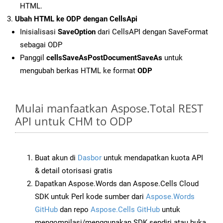
HTML.
Ubah HTML ke ODP dengan CellsApi
Inisialisasi
SaveOption
dari CellsAPI dengan SaveFormat
sebagai ODP
Panggil
cellsSaveAsPostDocumentSaveAs
untuk
mengubah berkas HTML ke format
ODP
Mulai manfaatkan Aspose.Total REST
API untuk CHM to ODP
Buat akun di
Dasbor
untuk mendapatkan kuota API
& detail otorisasi gratis
Dapatkan Aspose.Words dan Aspose.Cells Cloud
SDK untuk Perl kode sumber dari
Aspose.Words
GitHub
dan repo
Aspose.Cells GitHub
untuk
mengompilasi/menggunakan SDK sendiri atau buka