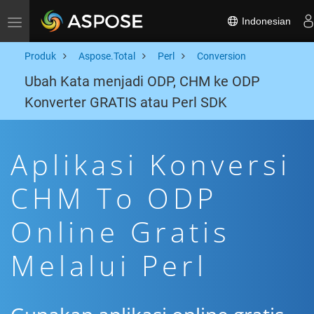
Indonesian
Toggle navigation
Produk
Aspose.Total
Perl
Conversion
Ubah Kata menjadi ODP, CHM ke ODP
Konverter GRATIS atau Perl SDK
Aplikasi Konversi
CHM To ODP
Online Gratis
Melalui Perl