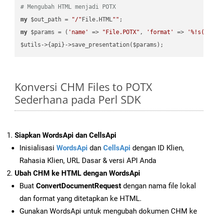
# Mengubah HTML menjadi POTX
my
 $out_path = 
"/"
File.HTML
""
my
 $params = (
'name'
 => 
"File.POTX"
, 
'format'
 => 
'%!s(MIS
Konversi CHM Files to POTX
Sederhana pada Perl SDK
Siapkan WordsApi dan CellsApi
Inisialisasi
WordsApi
dan
CellsApi
dengan ID Klien,
Rahasia Klien, URL Dasar & versi API Anda
Ubah CHM ke HTML dengan WordsApi
Buat
ConvertDocumentRequest
dengan nama file lokal
dan format yang ditetapkan ke HTML.
Gunakan WordsApi untuk mengubah dokumen CHM ke