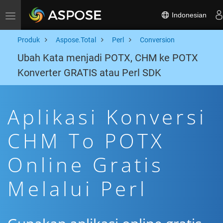
Indonesian
Toggle navigation
Produk
Aspose.Total
Perl
Conversion
Ubah Kata menjadi POTX, CHM ke POTX
Konverter GRATIS atau Perl SDK
Aplikasi Konversi
CHM To POTX
Online Gratis
Melalui Perl