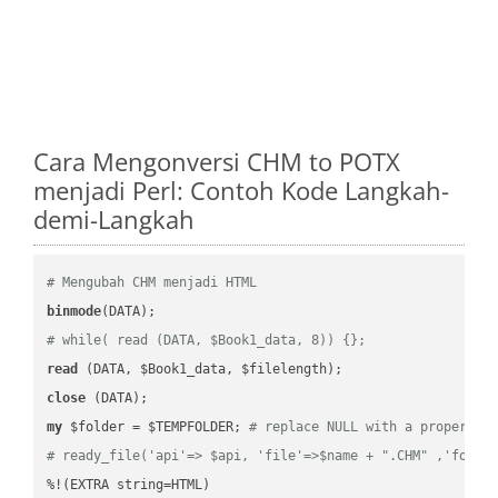
Cara Mengonversi CHM to POTX
menjadi Perl: Contoh Kode Langkah-
demi-Langkah
# Mengubah CHM menjadi HTML
binmode
# while( read (DATA, $Book1_data, 8)) {};
read
close
my
 $folder = $TEMPFOLDER; 
# replace NULL with a proper va
# ready_file('api'=> $api, 'file'=>$name + ".CHM" ,'folde