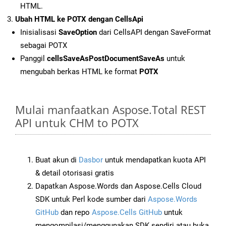
HTML.
Ubah HTML ke POTX dengan CellsApi
Inisialisasi
SaveOption
dari CellsAPI dengan SaveFormat
sebagai POTX
Panggil
cellsSaveAsPostDocumentSaveAs
untuk
mengubah berkas HTML ke format
POTX
Mulai manfaatkan Aspose.Total REST
API untuk CHM to POTX
Buat akun di
Dasbor
untuk mendapatkan kuota API
& detail otorisasi gratis
Dapatkan Aspose.Words dan Aspose.Cells Cloud
SDK untuk Perl kode sumber dari
Aspose.Words
GitHub
dan repo
Aspose.Cells GitHub
untuk
mengompilasi/menggunakan SDK sendiri atau buka