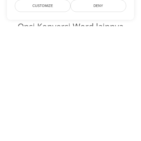
CUSTOMIZE
DENY
Opsi Konversi Word lainnya
Ubah CHM menjadi DOC
DOC:
Microsoft Word Binary Format
Ubah CHM menjadi DOT
DOT:
Microsoft Word Template Files
Ubah CHM menjadi DOCX
DOCX:
Office 2007+ Word Document
Ubah CHM menjadi DOCM
DOCM:
Microsoft Word 2007 Marco File