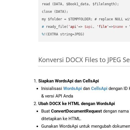
read (DATA, $Book1_data, $filelength);

close (DATA);    

#
 ready_file(
'api'
=> 
$api
, 
'file'
=>
$name
 + 
%
!(EXTRA string=JPEG)
Konversi DOCX Files to JPEG S
Siapkan WordsApi dan CellsApi
Inisialisasi
WordsApi
dan
CellsApi
dengan ID K
& versi API Anda
Ubah DOCX ke HTML dengan WordsApi
Buat
ConvertDocumentRequest
dengan nama f
ditetapkan ke HTML.
Gunakan WordsApi untuk mengubah dokume