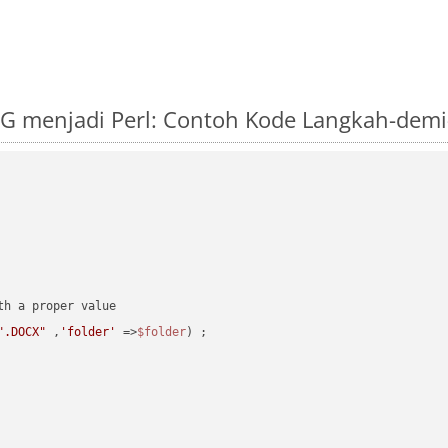
G menjadi Perl: Contoh Kode Langkah-dem
".DOCX"
 ,
'folder'
 =>
$folder
) ;