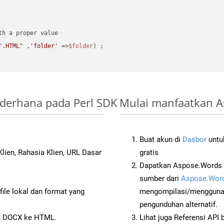
".HTML"
 ,
'folder'
 =>
$folder
) ;
ederhana pada Perl SDK
Mulai manfaatkan A
Buat akun di
Dasbor
untuk
lien, Rahasia Klien, URL Dasar
gratis
Dapatkan Aspose.Words d
sumber dari
Aspose.Word
ile lokal dan format yang
mengompilasi/menggunak
pengunduhan alternatif.
n DOCX ke HTML.
Lihat juga Referensi API