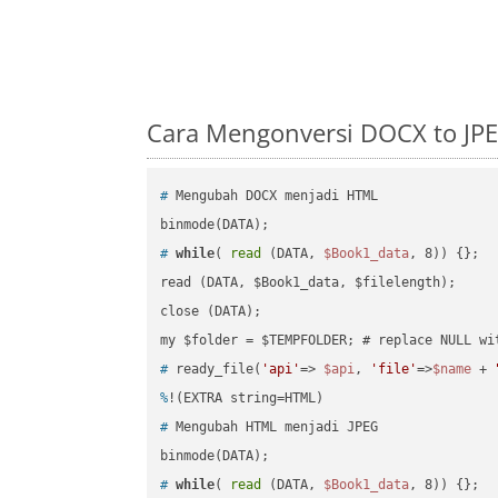
Cara Mengonversi DOCX to JPE
#
 Mengubah DOCX menjadi HTML
#
while
( 
read
 (DATA, 
$Book1_data
, 8)) {};
read (DATA, $Book1_data, $filelength);

close (DATA);    

#
 ready_file(
'api'
=> 
$api
, 
'file'
=>
$name
 + 
%
!(EXTRA string=HTML)
#
 Mengubah HTML menjadi JPEG
#
while
( 
read
 (DATA, 
$Book1_data
, 8)) {};