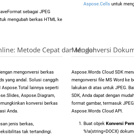
Aspose.Cells
untuk menge
SaveFormat sebagai JPEG
tuk mengubah berkas HTML ke
nline: Metode Cepat dan Mudah
Mengonversi Dokum
 dengan mengonversi berkas
Aspose.Words Cloud SDK mena
yang andal. Solusi canggih
mengonversi file MS Word ke b
 Aspose.Total lainnya seperti
lakukan di atas untuk JPEG. Ba
se.Slides, Aspose.Diagram,
SDK, Anda dapat dengan muda
mungkinkan konversi berkas
format gambar, termasuk JPEG,
asi Anda.
Aspose.Words Cloud API.
Buat objek
Konversi Per
an jenis berkas,
%!a(string=DOCX) dokum
sibilitas tak tertandingi.