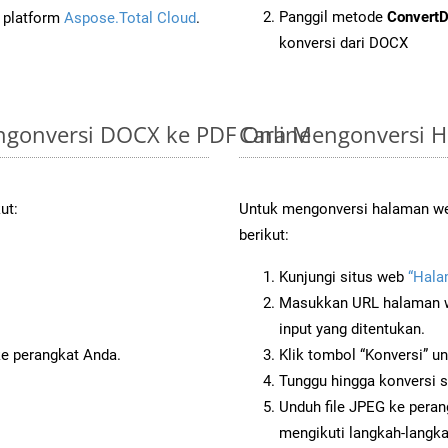
Panggil metode
Convert
i platform
Aspose.Total Cloud
.
konversi dari DOCX
gonversi DOCX ke PDF Online
Cara Mengonversi H
ut:
Untuk mengonversi halaman web
berikut:
Kunjungi situs web
“Hala
Masukkan URL halaman we
input yang ditentukan.
ke perangkat Anda.
Klik tombol “Konversi” u
Tunggu hingga konversi s
Unduh file JPEG ke peran
mengikuti langkah-langk