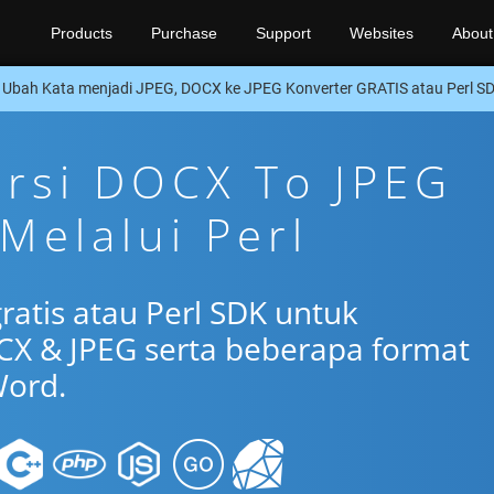
Products
Purchase
Support
Websites
About
Ubah Kata menjadi JPEG, DOCX ke JPEG Konverter GRATIS atau Perl S
ersi DOCX To JPEG
Melalui Perl
ratis atau Perl SDK untuk
X & JPEG serta beberapa format
ord.