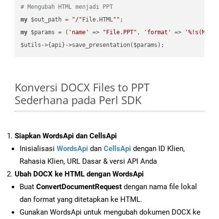
# Mengubah HTML menjadi PPT
my
 $out_path = 
"/"
File.HTML
""
my
 $params = (
'name'
 => 
"File.PPT"
, 
'format'
 => 
'%!s(MISS
Konversi DOCX Files to PPT
Sederhana pada Perl SDK
Siapkan WordsApi dan CellsApi
Inisialisasi
WordsApi
dan
CellsApi
dengan ID Klien,
Rahasia Klien, URL Dasar & versi API Anda
Ubah DOCX ke HTML dengan WordsApi
Buat
ConvertDocumentRequest
dengan nama file lokal
dan format yang ditetapkan ke HTML.
Gunakan WordsApi untuk mengubah dokumen DOCX ke