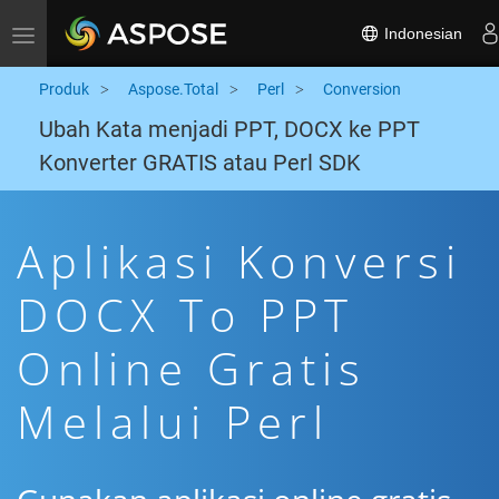
Indonesian
Toggle navigation
Produk
Aspose.Total
Perl
Conversion
Ubah Kata menjadi PPT, DOCX ke PPT
Konverter GRATIS atau Perl SDK
Aplikasi Konversi
DOCX To PPT
Online Gratis
Melalui Perl