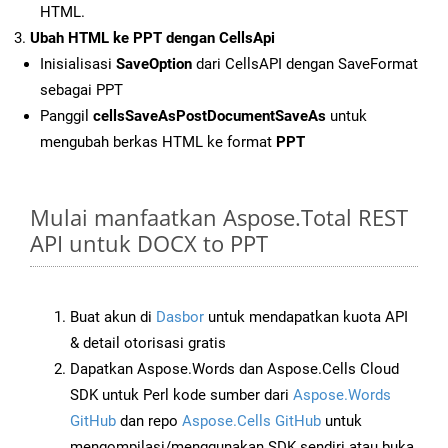
HTML.
Ubah HTML ke PPT dengan CellsApi
Inisialisasi
SaveOption
dari CellsAPI dengan SaveFormat
sebagai PPT
Panggil
cellsSaveAsPostDocumentSaveAs
untuk
mengubah berkas HTML ke format
PPT
Mulai manfaatkan Aspose.Total REST
API untuk DOCX to PPT
Buat akun di
Dasbor
untuk mendapatkan kuota API
& detail otorisasi gratis
Dapatkan Aspose.Words dan Aspose.Cells Cloud
SDK untuk Perl kode sumber dari
Aspose.Words
GitHub
dan repo
Aspose.Cells GitHub
untuk
mengompilasi/menggunakan SDK sendiri atau buka