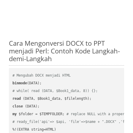
Cara Mengonversi DOCX to PPT
menjadi Perl: Contoh Kode Langkah-
demi-Langkah
# Mengubah DOCX menjadi HTML
binmode
# while( read (DATA, $Book1_data, 8)) {};
read
close
my
 $folder = $TEMPFOLDER; 
# replace NULL with a proper va
# ready_file('api'=> $api, 'file'=>$name + ".DOCX" ,'fold