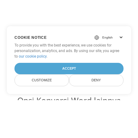
COOKIE NOTICE
To provide you with the best experience, we use cookies for
personalization, analytics, and ads. By using our site, you agree
to
our cookie policy
.
ACCEPT
CUSTOMIZE
DENY
Opsi Konversi Word lainnya
Ubah DOCX menjadi DOC
DOC:
Microsoft Word Binary Format