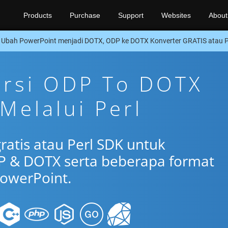
Products
Purchase
Support
Websites
About
Ubah PowerPoint menjadi DOTX, ODP ke DOTX Konverter GRATIS atau P
ersi ODP To DOTX
Melalui Perl
ratis atau Perl SDK untuk
P & DOTX serta beberapa format
owerPoint.