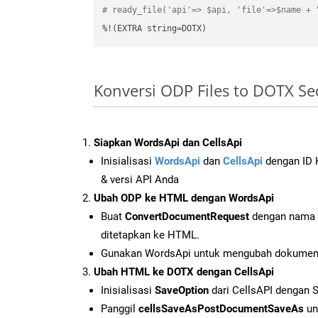
# ready_file('api'=> $api, 'file'=>$name + 
%!(EXTRA string=DOTX)
Konversi ODP Files to DOTX S
Siapkan WordsApi dan CellsApi
Inisialisasi
WordsApi
dan
CellsApi
dengan ID K
& versi API Anda
Ubah ODP ke HTML dengan WordsApi
Buat
ConvertDocumentRequest
dengan nama f
ditetapkan ke HTML.
Gunakan WordsApi untuk mengubah dokume
Ubah HTML ke DOTX dengan CellsApi
Inisialisasi
SaveOption
dari CellsAPI dengan
Panggil
cellsSaveAsPostDocumentSaveAs
un