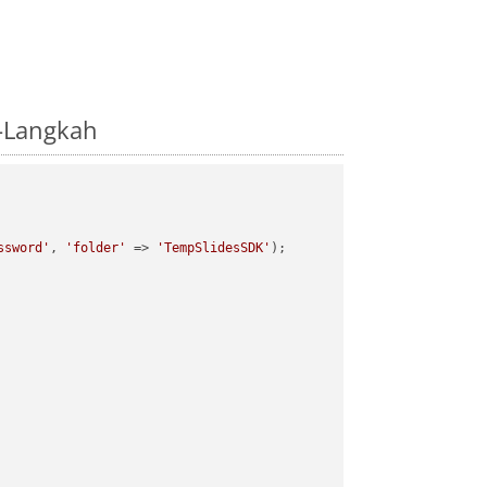
-Langkah
ssword'
, 
'folder'
 => 
'TempSlidesSDK'
);
