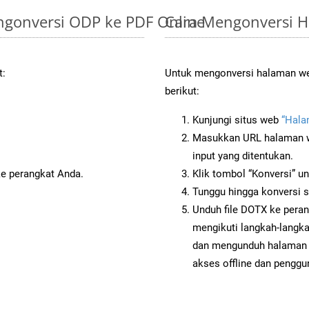
gonversi ODP ke PDF Online
Cara Mengonversi 
t:
Untuk mengonversi halaman web
berikut:
Kunjungi situs web
“Hala
Masukkan URL halaman we
input yang ditentukan.
ke perangkat Anda.
Klik tombol “Konversi” u
Tunggu hingga konversi s
Unduh file DOTX ke peran
mengikuti langkah-langk
dan mengunduh halaman 
akses offline dan penggun