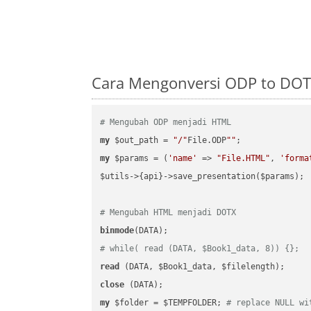
Cara Mengonversi ODP to DOT
# Mengubah ODP menjadi HTML
my
 $out_path = 
"/"
File.ODP
""
my
 $params = (
'name'
 => 
"File.HTML"
, 
'forma
$utils->{api}->save_presentation($params);

# Mengubah HTML menjadi DOTX
binmode
# while( read (DATA, $Book1_data, 8)) {};
read
close
my
 $folder = $TEMPFOLDER; 
# replace NULL wi