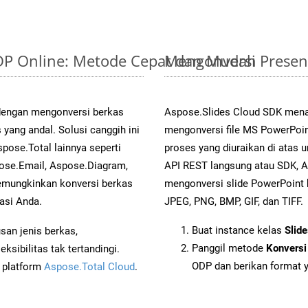
ODP Online: Metode Cepat dan Mudah
Mengonversi Presen
 dengan mengonversi berkas
Aspose.Slides Cloud SDK mena
ang andal. Solusi canggih ini
mengonversi file MS PowerPoin
pose.Total lainnya seperti
proses yang diuraikan di atas
ose.Email, Aspose.Diagram,
API REST langsung atau SDK, 
mungkinkan konversi berkas
mengonversi slide PowerPoint
asi Anda.
JPEG, PNG, BMP, GIF, dan TIFF.
Buat instance kelas
Slid
an jenis berkas,
Panggil metode
Konversi
sibilitas tak tertandingi.
ODP dan berikan format y
i platform
Aspose.Total Cloud
.