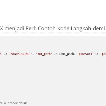
X menjadi Perl: Contoh Kode Langkah-demi
t'
 => 
'%!s(MISSING)'
, 
'out_path'
 => $out_path, 
'password'
 => 
'pa
th a proper value