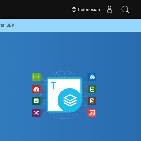
Indonesian
erl SDK