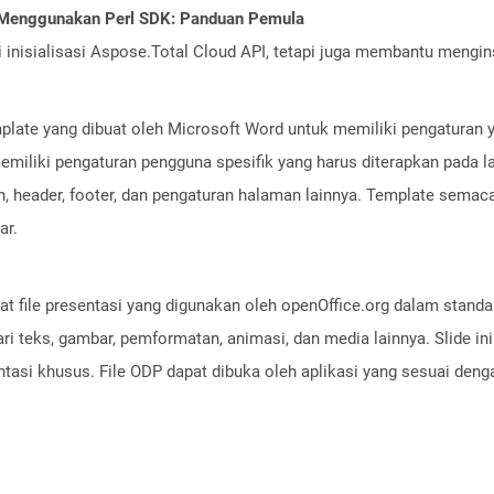
 Menggunakan Perl SDK: Panduan Pemula
nisialisasi Aspose.Total Cloud API, tetapi juga membantu menginst
emplate yang dibuat oleh Microsoft Word untuk memiliki pengaturan
 memiliki pengaturan pengguna spesifik yang harus diterapkan pada la
n, header, footer, dan pengaturan halaman lainnya. Template sema
ar.
at file presentasi yang digunakan oleh openOffice.org dalam stand
 dari teks, gambar, pemformatan, animasi, dan media lainnya. Slide i
ntasi khusus. File ODP dapat dibuka oleh aplikasi yang sesuai de