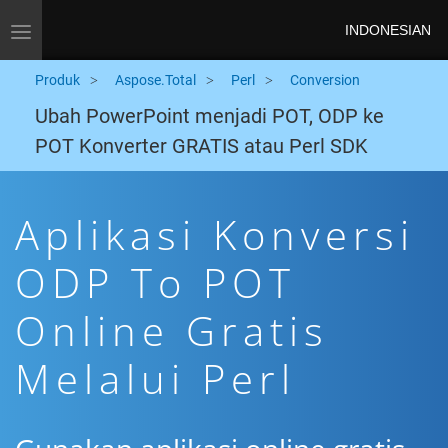
INDONESIAN
Toggle navigation
Produk
Aspose.Total
Perl
Conversion
Ubah PowerPoint menjadi POT, ODP ke
POT Konverter GRATIS atau Perl SDK
Aplikasi Konversi
ODP To POT
Online Gratis
Melalui Perl