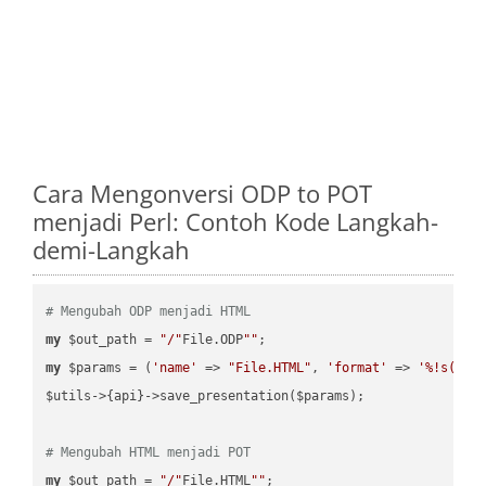
Cara Mengonversi ODP to POT
menjadi Perl: Contoh Kode Langkah-
demi-Langkah
# Mengubah ODP menjadi HTML
my
 $out_path = 
"/"
File.ODP
""
my
 $params = (
'name'
 => 
"File.HTML"
, 
'format'
 => 
'%!s(MIS
$utils->{api}->save_presentation($params);

# Mengubah HTML menjadi POT
my
 $out_path = 
"/"
File.HTML
""