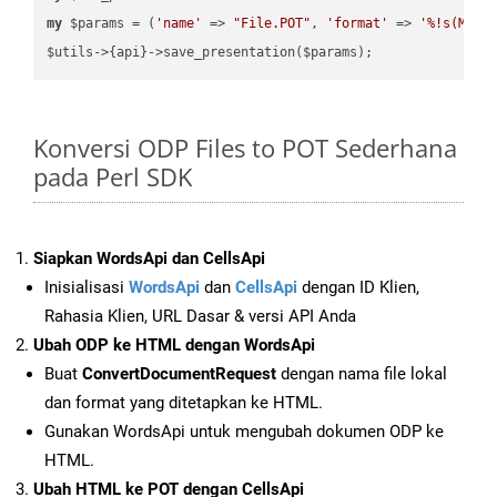
my
 $params = (
'name'
 => 
"File.POT"
, 
'format'
 => 
'%!s(MISS
Konversi ODP Files to POT Sederhana
pada Perl SDK
Siapkan WordsApi dan CellsApi
Inisialisasi
WordsApi
dan
CellsApi
dengan ID Klien,
Rahasia Klien, URL Dasar & versi API Anda
Ubah ODP ke HTML dengan WordsApi
Buat
ConvertDocumentRequest
dengan nama file lokal
dan format yang ditetapkan ke HTML.
Gunakan WordsApi untuk mengubah dokumen ODP ke
HTML.
Ubah HTML ke POT dengan CellsApi