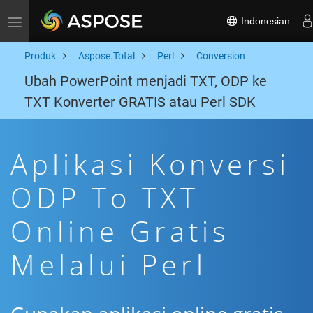
Indonesian
Toggle navigation
Produk
Aspose.Total
Perl
Conversion
Ubah PowerPoint menjadi TXT, ODP ke
TXT Konverter GRATIS atau Perl SDK
Aplikasi Konversi
ODP To TXT
Online Gratis
Melalui Perl