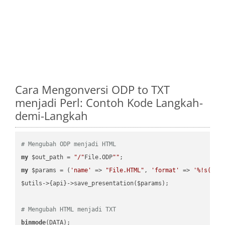
Cara Mengonversi ODP to TXT
menjadi Perl: Contoh Kode Langkah-
demi-Langkah
# Mengubah ODP menjadi HTML
my
 $out_path = 
"/"
File.ODP
""
my
 $params = (
'name'
 => 
"File.HTML"
, 
'format'
 => 
'%!s(MIS
$utils->{api}->save_presentation($params);

# Mengubah HTML menjadi TXT
binmode