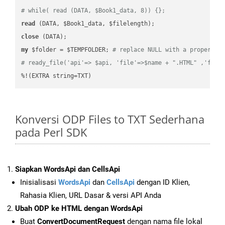
# while( read (DATA, $Book1_data, 8)) {};
read
close
my
 $folder = $TEMPFOLDER; 
# replace NULL with a proper va
# ready_file('api'=> $api, 'file'=>$name + ".HTML" ,'fold
%!(EXTRA string=TXT)
Konversi ODP Files to TXT Sederhana
pada Perl SDK
Siapkan WordsApi dan CellsApi
Inisialisasi
WordsApi
dan
CellsApi
dengan ID Klien,
Rahasia Klien, URL Dasar & versi API Anda
Ubah ODP ke HTML dengan WordsApi
Buat
ConvertDocumentRequest
dengan nama file lokal