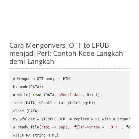
Cara Mengonversi OTT to EPUB
menjadi Perl: Contoh Kode Langkah-
demi-Langkah
#
 Mengubah OTT menjadi HTML
#
while
( 
read
 (DATA, 
$Book1_data
, 8)) {};
read (DATA, $Book1_data, $filelength);

close (DATA);    

#
 ready_file(
'api'
=> 
$api
, 
'file'
=>
$name
 + 
".OTT"
 ,
'folde
%
!(EXTRA string=HTML)