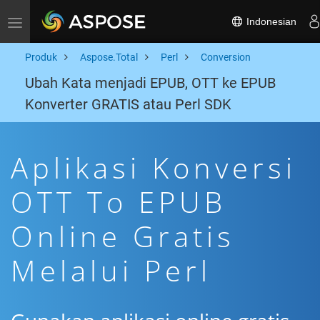
Indonesian
Toggle navigation
Produk
Aspose.Total
Perl
Conversion
Ubah Kata menjadi EPUB, OTT ke EPUB
Konverter GRATIS atau Perl SDK
Aplikasi Konversi
OTT To EPUB
Online Gratis
Melalui Perl