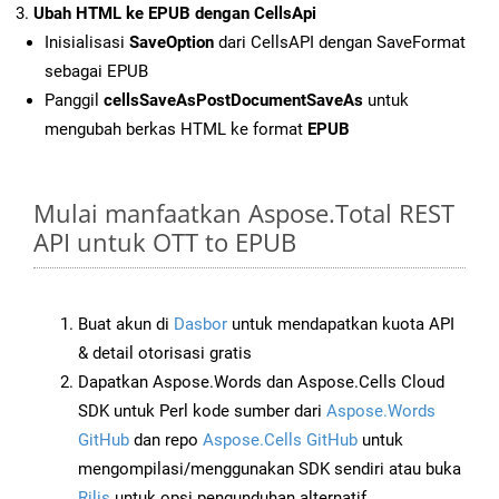
Ubah HTML ke EPUB dengan CellsApi
Inisialisasi
SaveOption
dari CellsAPI dengan SaveFormat
sebagai EPUB
Panggil
cellsSaveAsPostDocumentSaveAs
untuk
mengubah berkas HTML ke format
EPUB
Mulai manfaatkan Aspose.Total REST
API untuk OTT to EPUB
Buat akun di
Dasbor
untuk mendapatkan kuota API
& detail otorisasi gratis
Dapatkan Aspose.Words dan Aspose.Cells Cloud
SDK untuk Perl kode sumber dari
Aspose.Words
GitHub
dan repo
Aspose.Cells GitHub
untuk
mengompilasi/menggunakan SDK sendiri atau buka
Rilis
untuk opsi pengunduhan alternatif.