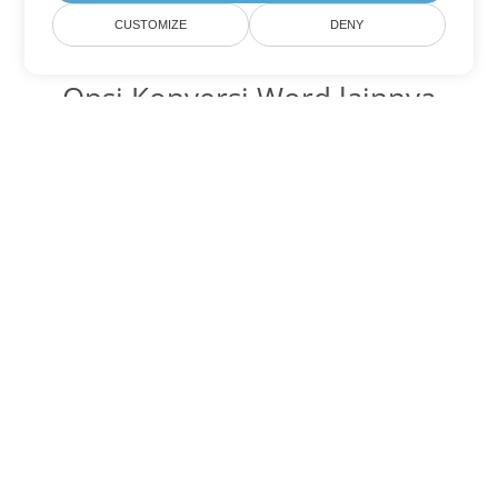
CUSTOMIZE
DENY
Opsi Konversi Word lainnya
Ubah OTT menjadi DOC
DOC:
Microsoft Word Binary Format
Ubah OTT menjadi DOT
DOT:
Microsoft Word Template Files
Ubah OTT menjadi DOCX
DOCX:
Office 2007+ Word Document
Ubah OTT menjadi DOCM
DOCM:
Microsoft Word 2007 Marco File