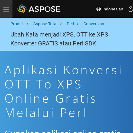
Indonesian
Toggle navigation
Produk
Aspose.Total
Perl
Conversion
Ubah Kata menjadi XPS, OTT ke XPS
Konverter GRATIS atau Perl SDK
Aplikasi Konversi
OTT To XPS
Online Gratis
Melalui Perl