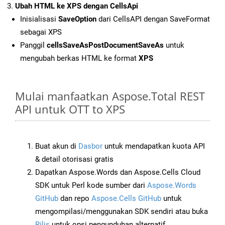
Ubah HTML ke XPS dengan CellsApi
Inisialisasi
SaveOption
dari CellsAPI dengan SaveFormat
sebagai XPS
Panggil
cellsSaveAsPostDocumentSaveAs
untuk
mengubah berkas HTML ke format
XPS
Mulai manfaatkan Aspose.Total REST
API untuk OTT to XPS
Buat akun di
Dasbor
untuk mendapatkan kuota API
& detail otorisasi gratis
Dapatkan Aspose.Words dan Aspose.Cells Cloud
SDK untuk Perl kode sumber dari
Aspose.Words
GitHub
dan repo
Aspose.Cells GitHub
untuk
mengompilasi/menggunakan SDK sendiri atau buka
Rilis
untuk opsi pengunduhan alternatif.