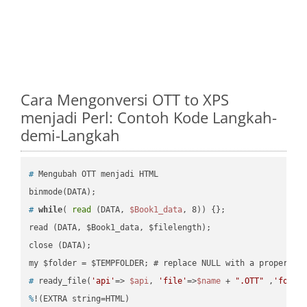
Cara Mengonversi OTT to XPS
menjadi Perl: Contoh Kode Langkah-
demi-Langkah
#
 Mengubah OTT menjadi HTML
#
while
( 
read
 (DATA, 
$Book1_data
, 8)) {};
read (DATA, $Book1_data, $filelength);

close (DATA);    

#
 ready_file(
'api'
=> 
$api
, 
'file'
=>
$name
 + 
".OTT"
 ,
'folde
%
!(EXTRA string=HTML)