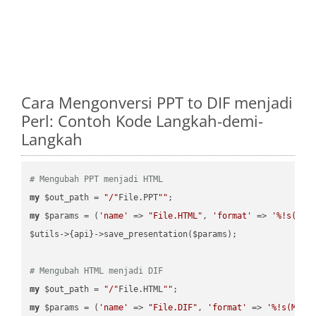
Cara Mengonversi PPT to DIF menjadi
Perl: Contoh Kode Langkah-demi-
Langkah
# Mengubah PPT menjadi HTML
my
 $out_path = 
"/"
File.PPT
""
my
 $params = (
'name'
 => 
"File.HTML"
, 
'format'
 => 
'%!s(MIS
$utils->{api}->save_presentation($params);

# Mengubah HTML menjadi DIF
my
 $out_path = 
"/"
File.HTML
""
my
 $params = (
'name'
 => 
"File.DIF"
, 
'format'
 => 
'%!s(MISS