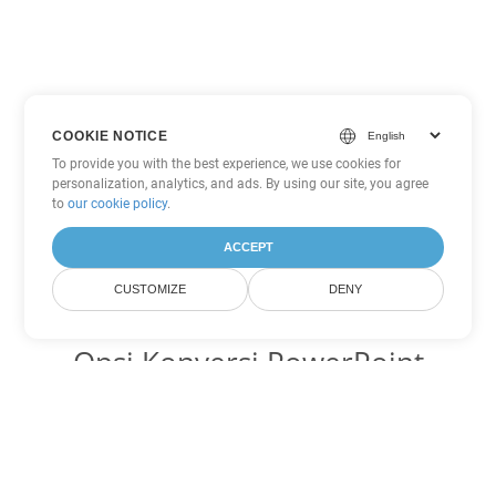
COOKIE NOTICE
To provide you with the best experience, we use cookies for
personalization, analytics, and ads. By using our site, you agree
to
our cookie policy
.
ACCEPT
CUSTOMIZE
DENY
Opsi Konversi PowerPoint
lainnya
Ubah PPT menjadi DOC
DOC:
Microsoft Word Binary Format