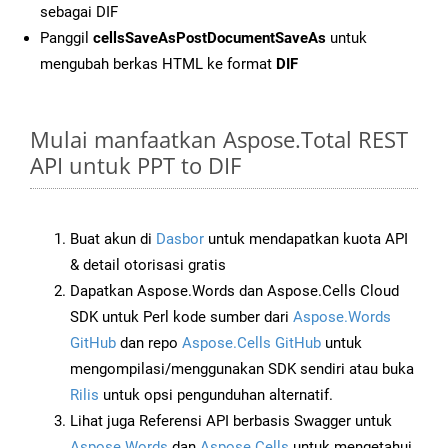
sebagai DIF
Panggil
cellsSaveAsPostDocumentSaveAs
untuk
mengubah berkas HTML ke format
DIF
Mulai manfaatkan Aspose.Total REST
API untuk PPT to DIF
Buat akun di
Dasbor
untuk mendapatkan kuota API
& detail otorisasi gratis
Dapatkan Aspose.Words dan Aspose.Cells Cloud
SDK untuk Perl kode sumber dari
Aspose.Words
GitHub
dan repo
Aspose.Cells GitHub
untuk
mengompilasi/menggunakan SDK sendiri atau buka
Rilis
untuk opsi pengunduhan alternatif.
Lihat juga Referensi API berbasis Swagger untuk
Aspose.Words
dan
Aspose.Cells
untuk mengetahui