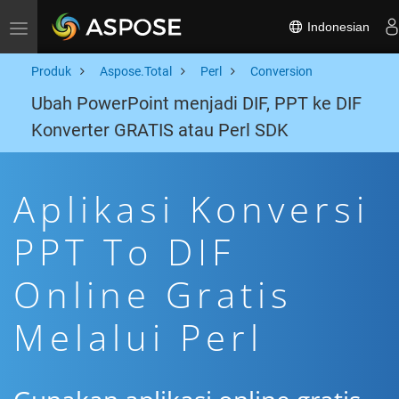
Indonesian
Toggle navigation
Produk
Aspose.Total
Perl
Conversion
Ubah PowerPoint menjadi DIF, PPT ke DIF
Konverter GRATIS atau Perl SDK
Aplikasi Konversi
PPT To DIF
Online Gratis
Melalui Perl