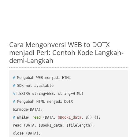
Cara Mengonversi WEB to DOTX
menjadi Perl: Contoh Kode Langkah-
demi-Langkah
#
 Mengubah WEB menjadi HTML
#
 SDK not available
%
!(EXTRA string=WEB, string=HTML)
#
 Mengubah HTML menjadi DOTX
#
while
( 
read
 (DATA, 
$Book1_data
, 8)) {};
read (DATA, $Book1_data, $filelength);

close (DATA);    
