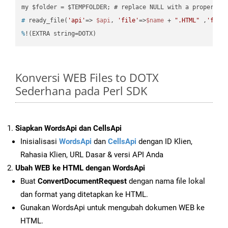
#
 ready_file(
'api'
=> 
$api
, 
'file'
=>
$name
 + 
".HTML"
 ,
'fold
%
!(EXTRA string=DOTX)
Konversi WEB Files to DOTX
Sederhana pada Perl SDK
Siapkan WordsApi dan CellsApi
Inisialisasi
WordsApi
dan
CellsApi
dengan ID Klien,
Rahasia Klien, URL Dasar & versi API Anda
Ubah WEB ke HTML dengan WordsApi
Buat
ConvertDocumentRequest
dengan nama file lokal
dan format yang ditetapkan ke HTML.
Gunakan WordsApi untuk mengubah dokumen WEB ke
HTML.