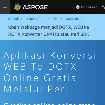
Indonesian
Toggle navigation
Produk
Aspose.Total
Perl
Conversion
Ubah Webpage menjadi DOTX, WEB ke
DOTX Konverter GRATIS atau Perl SDK
Aplikasi Konversi
WEB To DOTX
Online Gratis
Melalui Perl