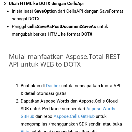
Ubah HTML ke DOTX dengan CellsApi
Inisialisasi
SaveOption
dari CellsAPI dengan SaveFormat
sebagai DOTX
Panggil
cellsSaveAsPostDocumentSaveAs
untuk
mengubah berkas HTML ke format
DOTX
Mulai manfaatkan Aspose.Total REST
API untuk WEB to DOTX
Buat akun di
Dasbor
untuk mendapatkan kuota API
& detail otorisasi gratis
Dapatkan Aspose.Words dan Aspose.Cells Cloud
SDK untuk Perl kode sumber dari
Aspose.Words
GitHub
dan repo
Aspose.Cells GitHub
untuk
mengompilasi/menggunakan SDK sendiri atau buka
Rilis
untuk opsi pengunduhan alternatif.