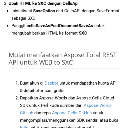
Ubah HTML ke SXC dengan CellsApi
Inisialisasi
SaveOption
dari CellsAPI dengan SaveFormat
sebagai SXC
Panggil
cellsSaveAsPostDocumentSaveAs
untuk
mengubah berkas HTML ke format
SXC
Mulai manfaatkan Aspose.Total REST
API untuk WEB to SXC
Buat akun di
Dasbor
untuk mendapatkan kuota API
& detail otorisasi gratis
Dapatkan Aspose.Words dan Aspose.Cells Cloud
SDK untuk Perl kode sumber dari
Aspose.Words
GitHub
dan repo
Aspose.Cells GitHub
untuk
mengompilasi/menggunakan SDK sendiri atau buka
Rilis
untuk opsi pengunduhan alternatif.