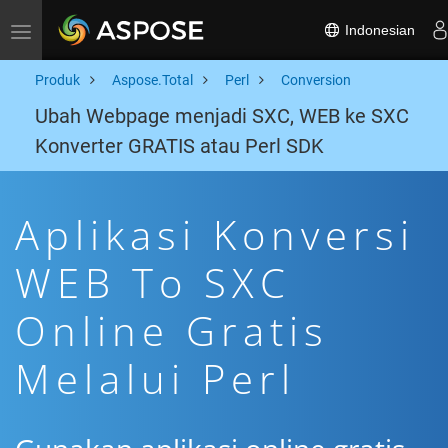
Indonesian
Toggle navigation
Produk
Aspose.Total
Perl
Conversion
Ubah Webpage menjadi SXC, WEB ke SXC
Konverter GRATIS atau Perl SDK
Aplikasi Konversi
WEB To SXC
Online Gratis
Melalui Perl