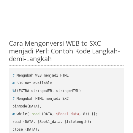
Cara Mengonversi WEB to SXC
menjadi Perl: Contoh Kode Langkah-
demi-Langkah
#
 Mengubah WEB menjadi HTML
#
 SDK not available
%
!(EXTRA string=WEB, string=HTML)
#
 Mengubah HTML menjadi SXC
#
while
( 
read
 (DATA, 
$Book1_data
, 8)) {};
read (DATA, $Book1_data, $filelength);

close (DATA);    
