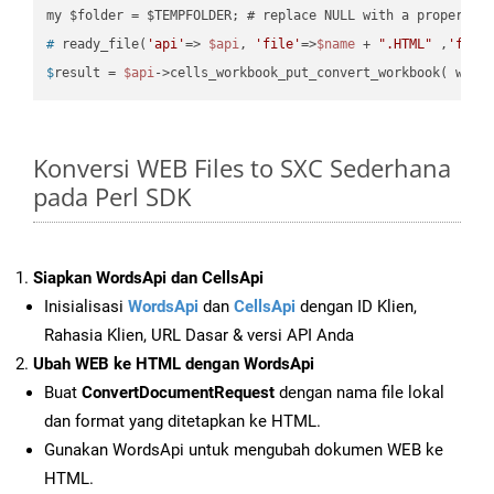
#
 ready_file(
'api'
=> 
$api
, 
'file'
=>
$name
 + 
".HTML"
 ,
'fold
$
result = 
$api
->cells_workbook_put_convert_workbook( work
Konversi WEB Files to SXC Sederhana
pada Perl SDK
Siapkan WordsApi dan CellsApi
Inisialisasi
WordsApi
dan
CellsApi
dengan ID Klien,
Rahasia Klien, URL Dasar & versi API Anda
Ubah WEB ke HTML dengan WordsApi
Buat
ConvertDocumentRequest
dengan nama file lokal
dan format yang ditetapkan ke HTML.
Gunakan WordsApi untuk mengubah dokumen WEB ke
HTML.