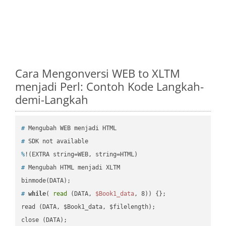
Cara Mengonversi WEB to XLTM
menjadi Perl: Contoh Kode Langkah-
demi-Langkah
#
 Mengubah WEB menjadi HTML
#
 SDK not available
%
!(EXTRA string=WEB, string=HTML)
#
 Mengubah HTML menjadi XLTM
#
while
( 
read
 (DATA, 
$Book1_data
, 8)) {};
read (DATA, $Book1_data, $filelength);

close (DATA);    
