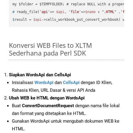
#
 ready_file(
'api'
=> 
$api
, 
'file'
=>
$name
 + 
".HTML"
 ,
'fold
$
result = 
$api
->cells_workbook_put_convert_workbook( work
Konversi WEB Files to XLTM
Sederhana pada Perl SDK
Siapkan WordsApi dan CellsApi
Inisialisasi
WordsApi
dan
CellsApi
dengan ID Klien,
Rahasia Klien, URL Dasar & versi API Anda
Ubah WEB ke HTML dengan WordsApi
Buat
ConvertDocumentRequest
dengan nama file lokal
dan format yang ditetapkan ke HTML.
Gunakan WordsApi untuk mengubah dokumen WEB ke
HTML.