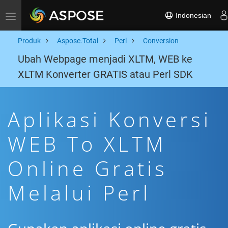
Indonesian
Toggle navigation
Produk
Aspose.Total
Perl
Conversion
Ubah Webpage menjadi XLTM, WEB ke
XLTM Konverter GRATIS atau Perl SDK
Aplikasi Konversi
WEB To XLTM
Online Gratis
Melalui Perl