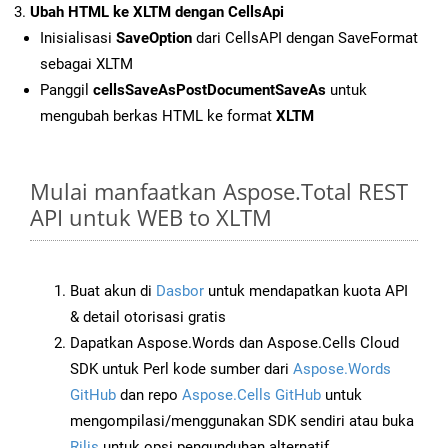
Ubah HTML ke XLTM dengan CellsApi
Inisialisasi
SaveOption
dari CellsAPI dengan SaveFormat
sebagai XLTM
Panggil
cellsSaveAsPostDocumentSaveAs
untuk
mengubah berkas HTML ke format
XLTM
Mulai manfaatkan Aspose.Total REST
API untuk WEB to XLTM
Buat akun di
Dasbor
untuk mendapatkan kuota API
& detail otorisasi gratis
Dapatkan Aspose.Words dan Aspose.Cells Cloud
SDK untuk Perl kode sumber dari
Aspose.Words
GitHub
dan repo
Aspose.Cells GitHub
untuk
mengompilasi/menggunakan SDK sendiri atau buka
Rilis
untuk opsi pengunduhan alternatif.