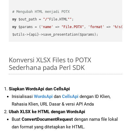
# Mengubah HTML menjadi POTX
my
 $out_path = 
"/"
File.HTML
""
my
 $params = (
'name'
 => 
"File.POTX"
, 
'format'
 => 
'%!s(MIS
Konversi XLSX Files to POTX
Sederhana pada Perl SDK
Siapkan WordsApi dan CellsApi
Inisialisasi
WordsApi
dan
CellsApi
dengan ID Klien,
Rahasia Klien, URL Dasar & versi API Anda
Ubah XLSX ke HTML dengan WordsApi
Buat
ConvertDocumentRequest
dengan nama file lokal
dan format yang ditetapkan ke HTML.