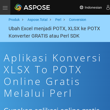
Indonesian
Toggle navigation
Produk
Aspose.Total
Perl
Conversion
Ubah Excel menjadi POTX, XLSX ke POTX
Konverter GRATIS atau Perl SDK
Aplikasi Konversi
XLSX To POTX
Online Gratis
Melalui Perl