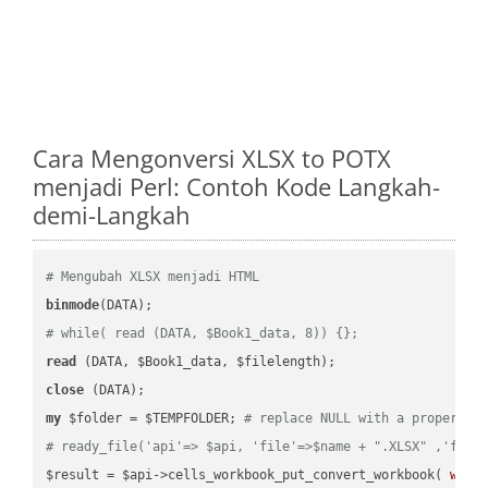
Cara Mengonversi XLSX to POTX
menjadi Perl: Contoh Kode Langkah-
demi-Langkah
# Mengubah XLSX menjadi HTML
binmode
# while( read (DATA, $Book1_data, 8)) {};
read
close
my
 $folder = $TEMPFOLDER; 
# replace NULL with a proper va
# ready_file('api'=> $api, 'file'=>$name + ".XLSX" ,'fold
$result = $api->cells_workbook_put_convert_workbook( 
work