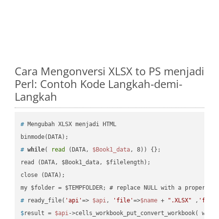
Cara Mengonversi XLSX to PS menjadi
Perl: Contoh Kode Langkah-demi-
Langkah
#
 Mengubah XLSX menjadi HTML
#
while
( 
read
 (DATA, 
$Book1_data
, 8)) {};
read (DATA, $Book1_data, $filelength);

close (DATA);    

#
 ready_file(
'api'
=> 
$api
, 
'file'
=>
$name
 + 
".XLSX"
 ,
'fold
$
result = 
$api
->cells_workbook_put_convert_workbook( work