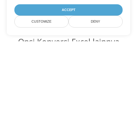
ACCEPT
CUSTOMIZE
DENY
Opsi Konversi Excel lainnya
Ubah XLSX menjadi DOC
DOC:
Microsoft Word Binary Format
Ubah XLSX menjadi DOT
DOT:
Microsoft Word Template Files
Ubah XLSX menjadi DOCX
DOCX:
Office 2007+ Word Document
Ubah XLSX menjadi DOCM