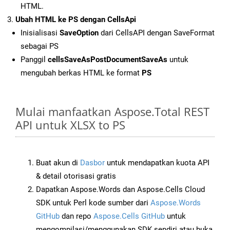
HTML.
Ubah HTML ke PS dengan CellsApi
Inisialisasi
SaveOption
dari CellsAPI dengan SaveFormat
sebagai PS
Panggil
cellsSaveAsPostDocumentSaveAs
untuk
mengubah berkas HTML ke format
PS
Mulai manfaatkan Aspose.Total REST
API untuk XLSX to PS
Buat akun di
Dasbor
untuk mendapatkan kuota API
& detail otorisasi gratis
Dapatkan Aspose.Words dan Aspose.Cells Cloud
SDK untuk Perl kode sumber dari
Aspose.Words
GitHub
dan repo
Aspose.Cells GitHub
untuk
mengompilasi/menggunakan SDK sendiri atau buka