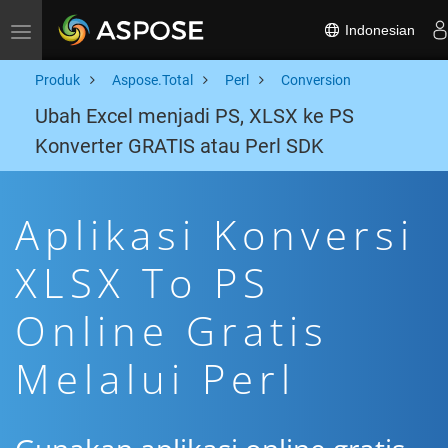
Indonesian
Toggle navigation
Produk
Aspose.Total
Perl
Conversion
Ubah Excel menjadi PS, XLSX ke PS
Konverter GRATIS atau Perl SDK
Aplikasi Konversi
XLSX To PS
Online Gratis
Melalui Perl