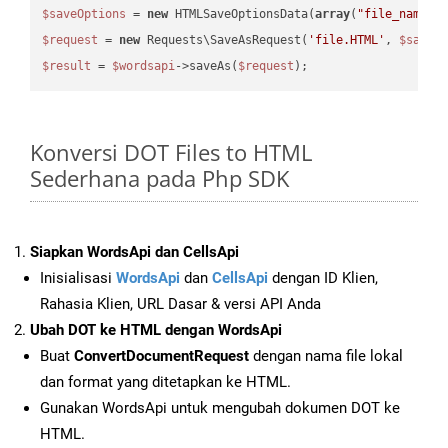
$saveOptions
 = 
new
 HTMLSaveOptionsData(
array
(
"file_name"
 
$request
 = 
new
 Requests\SaveAsRequest(
'file.HTML'
, 
$saveO
$result
 = 
$wordsapi
->saveAs(
$request
Konversi DOT Files to HTML
Sederhana pada Php SDK
Siapkan WordsApi dan CellsApi
Inisialisasi
WordsApi
dan
CellsApi
dengan ID Klien,
Rahasia Klien, URL Dasar & versi API Anda
Ubah DOT ke HTML dengan WordsApi
Buat
ConvertDocumentRequest
dengan nama file lokal
dan format yang ditetapkan ke HTML.
Gunakan WordsApi untuk mengubah dokumen DOT ke
HTML.