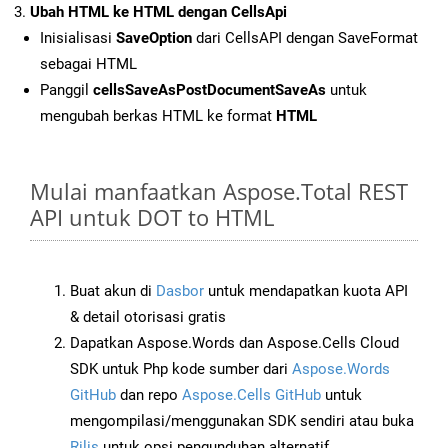
Ubah HTML ke HTML dengan CellsApi
Inisialisasi
SaveOption
dari CellsAPI dengan SaveFormat
sebagai HTML
Panggil
cellsSaveAsPostDocumentSaveAs
untuk
mengubah berkas HTML ke format
HTML
Mulai manfaatkan Aspose.Total REST
API untuk DOT to HTML
Buat akun di
Dasbor
untuk mendapatkan kuota API
& detail otorisasi gratis
Dapatkan Aspose.Words dan Aspose.Cells Cloud
SDK untuk Php kode sumber dari
Aspose.Words
GitHub
dan repo
Aspose.Cells GitHub
untuk
mengompilasi/menggunakan SDK sendiri atau buka
Rilis
untuk opsi pengunduhan alternatif.