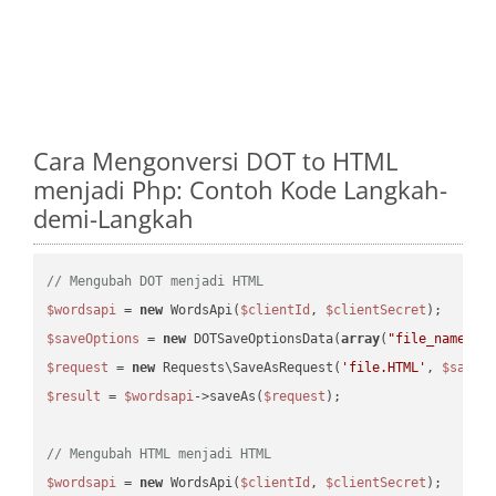
Cara Mengonversi DOT to HTML
menjadi Php: Contoh Kode Langkah-
demi-Langkah
// Mengubah DOT menjadi HTML
$wordsapi
 = 
new
 WordsApi(
$clientId
, 
$clientSecret
$saveOptions
 = 
new
 DOTSaveOptionsData(
array
(
"file_name"
 =
$request
 = 
new
 Requests\SaveAsRequest(
'file.HTML'
, 
$saveO
$result
 = 
$wordsapi
->saveAs(
$request
);

// Mengubah HTML menjadi HTML
$wordsapi
 = 
new
 WordsApi(
$clientId
, 
$clientSecret