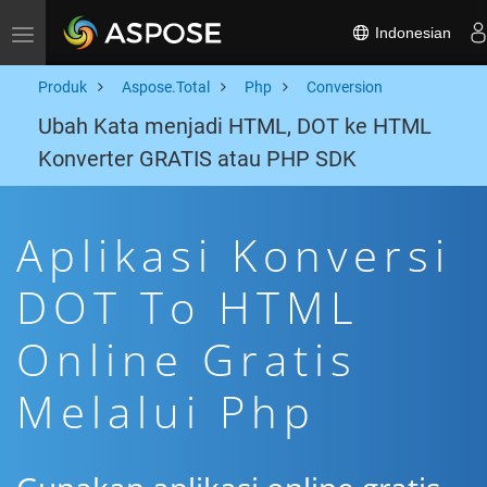
Indonesian
Toggle navigation
Produk
Aspose.Total
Php
Conversion
Ubah Kata menjadi HTML, DOT ke HTML
Konverter GRATIS atau PHP SDK
Aplikasi Konversi
DOT To HTML
Online Gratis
Melalui Php