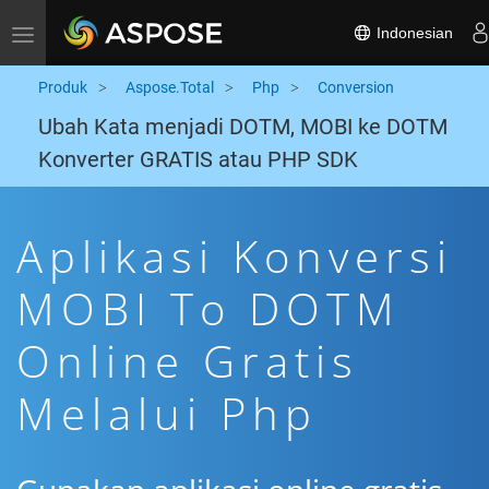
Indonesian
Toggle navigation
Produk
Aspose.Total
Php
Conversion
Ubah Kata menjadi DOTM, MOBI ke DOTM
Konverter GRATIS atau PHP SDK
Aplikasi Konversi
MOBI To DOTM
Online Gratis
Melalui Php