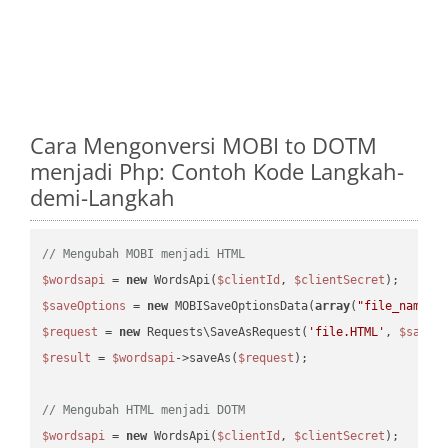
Cara Mengonversi MOBI to DOTM
menjadi Php: Contoh Kode Langkah-
demi-Langkah
// Mengubah MOBI menjadi HTML
$wordsapi
 = 
new
 WordsApi(
$clientId
, 
$clientSecret
$saveOptions
 = 
new
 MOBISaveOptionsData(
array
(
"file_name"
 
$request
 = 
new
 Requests\SaveAsRequest(
'file.HTML'
, 
$saveO
$result
 = 
$wordsapi
->saveAs(
$request
);

// Mengubah HTML menjadi DOTM
$wordsapi
 = 
new
 WordsApi(
$clientId
, 
$clientSecret