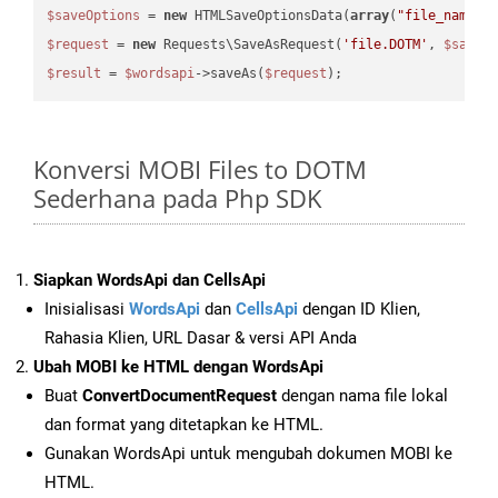
$saveOptions
 = 
new
 HTMLSaveOptionsData(
array
(
"file_name"
 
$request
 = 
new
 Requests\SaveAsRequest(
'file.DOTM'
, 
$saveO
$result
 = 
$wordsapi
->saveAs(
$request
Konversi MOBI Files to DOTM
Sederhana pada Php SDK
Siapkan WordsApi dan CellsApi
Inisialisasi
WordsApi
dan
CellsApi
dengan ID Klien,
Rahasia Klien, URL Dasar & versi API Anda
Ubah MOBI ke HTML dengan WordsApi
Buat
ConvertDocumentRequest
dengan nama file lokal
dan format yang ditetapkan ke HTML.
Gunakan WordsApi untuk mengubah dokumen MOBI ke
HTML.