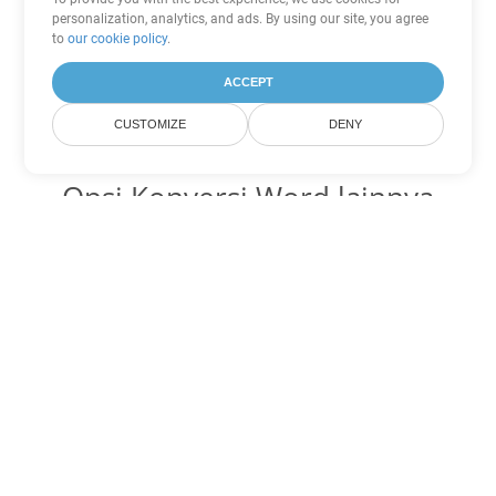
personalization, analytics, and ads. By using our site, you agree
to
our cookie policy
.
ACCEPT
CUSTOMIZE
DENY
Opsi Konversi Word lainnya
Ubah MOBI menjadi DOC
DOC:
Microsoft Word Binary Format
Ubah MOBI menjadi DOT
DOT:
Microsoft Word Template Files
Ubah MOBI menjadi DOCX
DOCX:
Office 2007+ Word Document