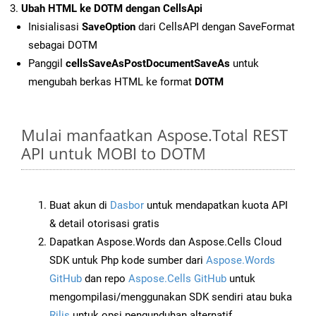
Ubah HTML ke DOTM dengan CellsApi
Inisialisasi
SaveOption
dari CellsAPI dengan SaveFormat
sebagai DOTM
Panggil
cellsSaveAsPostDocumentSaveAs
untuk
mengubah berkas HTML ke format
DOTM
Mulai manfaatkan Aspose.Total REST
API untuk MOBI to DOTM
Buat akun di
Dasbor
untuk mendapatkan kuota API
& detail otorisasi gratis
Dapatkan Aspose.Words dan Aspose.Cells Cloud
SDK untuk Php kode sumber dari
Aspose.Words
GitHub
dan repo
Aspose.Cells GitHub
untuk
mengompilasi/menggunakan SDK sendiri atau buka
Rilis
untuk opsi pengunduhan alternatif.