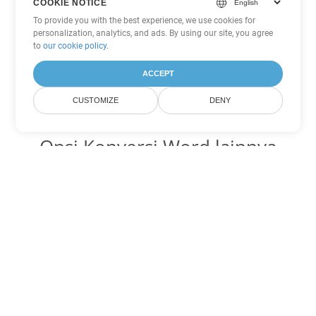
COOKIE NOTICE
To provide you with the best experience, we use cookies for
personalization, analytics, and ads. By using our site, you agree
to
our cookie policy
.
ACCEPT
CUSTOMIZE
DENY
Opsi Konversi Word lainnya
Ubah OTT menjadi DOC
DOC:
Microsoft Word Binary Format
Ubah OTT menjadi DOT
DOT:
Microsoft Word Template Files
Ubah OTT menjadi DOCX