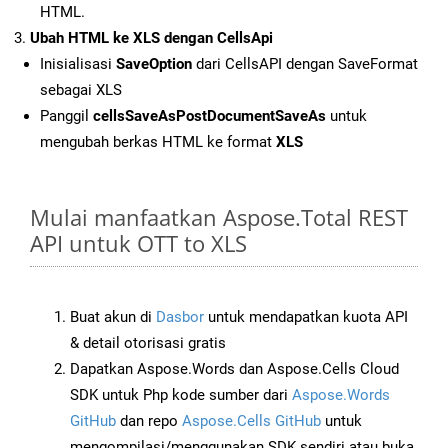
HTML.
Ubah HTML ke XLS dengan CellsApi
Inisialisasi
SaveOption
dari CellsAPI dengan SaveFormat
sebagai XLS
Panggil
cellsSaveAsPostDocumentSaveAs
untuk
mengubah berkas HTML ke format
XLS
Mulai manfaatkan Aspose.Total REST
API untuk OTT to XLS
Buat akun di
Dasbor
untuk mendapatkan kuota API
& detail otorisasi gratis
Dapatkan Aspose.Words dan Aspose.Cells Cloud
SDK untuk Php kode sumber dari
Aspose.Words
GitHub
dan repo
Aspose.Cells GitHub
untuk
mengompilasi/menggunakan SDK sendiri atau buka