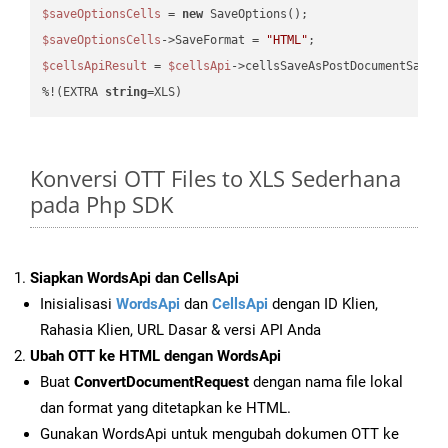
$saveOptionsCells
 = 
new
$saveOptionsCells
->SaveFormat = 
"HTML"
$cellsApiResult
 = 
$cellsApi
->cellsSaveAsPostDocumentSaveA
%!(EXTRA 
string
=XLS)
Konversi OTT Files to XLS Sederhana
pada Php SDK
Siapkan WordsApi dan CellsApi
Inisialisasi
WordsApi
dan
CellsApi
dengan ID Klien,
Rahasia Klien, URL Dasar & versi API Anda
Ubah OTT ke HTML dengan WordsApi
Buat
ConvertDocumentRequest
dengan nama file lokal
dan format yang ditetapkan ke HTML.
Gunakan WordsApi untuk mengubah dokumen OTT ke