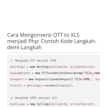
Cara Mengonversi OTT to XLS
menjadi Php: Contoh Kode Langkah-
demi-Langkah
// Mengubah OTT menjadi HTML
$wordsapi
 = 
new
 WordsApi(
$clientId
, 
$clientSecret
$saveOptions
 = 
new
 OTTSaveOptionsData(
array
(
"file_name"
 =
$request
 = 
new
 Requests\SaveAsRequest(
'file.HTML'
, 
$saveO
$result
 = 
$wordsapi
->saveAs(
$request
);

// Mengubah HTML menjadi XLS
$cellsapi
 = 
new
 CellsApi(
$clientId
, 
$clientSecret