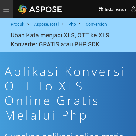
Indonesian
Toggle navigation
Produk
Aspose.Total
Php
Conversion
Ubah Kata menjadi XLS, OTT ke XLS
Konverter GRATIS atau PHP SDK
Aplikasi Konversi
OTT To XLS
Online Gratis
Melalui Php