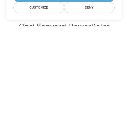
CUSTOMIZE
DENY
Opsi Konversi PowerPoint
lainnya
Ubah PPTX menjadi DOC
DOC:
Microsoft Word Binary Format
Ubah PPTX menjadi DOT
DOT:
Microsoft Word Template Files
Ubah PPTX menjadi DOCX
DOCX:
Office 2007+ Word Document
Ubah PPTX menjadi DOCM
DOCM:
Microsoft Word 2007 Marco File