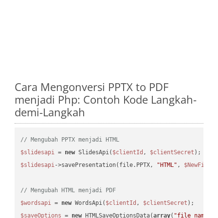
Cara Mengonversi PPTX to PDF
menjadi Php: Contoh Kode Langkah-
demi-Langkah
// Mengubah PPTX menjadi HTML
$slidesapi
 = 
new
 SlidesApi(
$clientId
, 
$clientSecret
$slidesapi
->savePresentation(file.PPTX, 
"HTML"
, 
$NewFile
);
// Mengubah HTML menjadi PDF
$wordsapi
 = 
new
 WordsApi(
$clientId
, 
$clientSecret
$saveOptions
 = 
new
 HTMLSaveOptionsData(
array
(
"file_name"
 