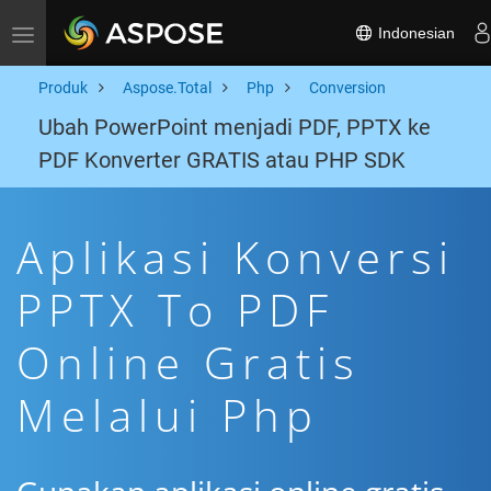
Indonesian
Toggle navigation
Produk
Aspose.Total
Php
Conversion
Ubah PowerPoint menjadi PDF, PPTX ke
PDF Konverter GRATIS atau PHP SDK
Aplikasi Konversi
PPTX To PDF
Online Gratis
Melalui Php