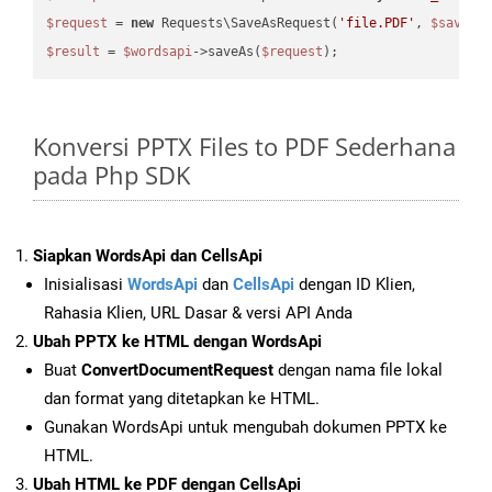
$request
 = 
new
 Requests\SaveAsRequest(
'file.PDF'
, 
$saveOp
$result
 = 
$wordsapi
->saveAs(
$request
Konversi PPTX Files to PDF Sederhana
pada Php SDK
Siapkan WordsApi dan CellsApi
Inisialisasi
WordsApi
dan
CellsApi
dengan ID Klien,
Rahasia Klien, URL Dasar & versi API Anda
Ubah PPTX ke HTML dengan WordsApi
Buat
ConvertDocumentRequest
dengan nama file lokal
dan format yang ditetapkan ke HTML.
Gunakan WordsApi untuk mengubah dokumen PPTX ke
HTML.
Ubah HTML ke PDF dengan CellsApi