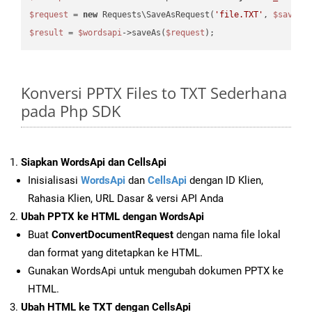
$request
 = 
new
 Requests\SaveAsRequest(
'file.TXT'
, 
$saveOp
$result
 = 
$wordsapi
->saveAs(
$request
Konversi PPTX Files to TXT Sederhana
pada Php SDK
Siapkan WordsApi dan CellsApi
Inisialisasi
WordsApi
dan
CellsApi
dengan ID Klien,
Rahasia Klien, URL Dasar & versi API Anda
Ubah PPTX ke HTML dengan WordsApi
Buat
ConvertDocumentRequest
dengan nama file lokal
dan format yang ditetapkan ke HTML.
Gunakan WordsApi untuk mengubah dokumen PPTX ke
HTML.
Ubah HTML ke TXT dengan CellsApi