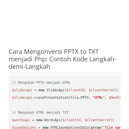
Cara Mengonversi PPTX to TXT
menjadi Php: Contoh Kode Langkah-
demi-Langkah
// Mengubah PPTX menjadi HTML
$slidesapi
 = 
new
 SlidesApi(
$clientId
, 
$clientSecret
$slidesapi
->savePresentation(file.PPTX, 
"HTML"
, 
$NewFile
);
// Mengubah HTML menjadi TXT
$wordsapi
 = 
new
 WordsApi(
$clientId
, 
$clientSecret
$saveOptions
 = 
new
 HTMLSaveOptionsData(
array
(
"file_name"
 