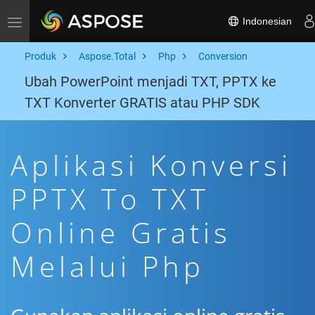
Indonesian
Toggle navigation
Produk
Aspose.Total
Php
Conversion
Ubah PowerPoint menjadi TXT, PPTX ke
TXT Konverter GRATIS atau PHP SDK
Aplikasi Konversi
PPTX To TXT
Online Gratis
Melalui Php