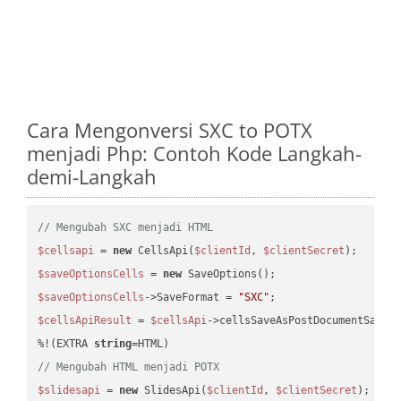
Cara Mengonversi SXC to POTX
menjadi Php: Contoh Kode Langkah-
demi-Langkah
// Mengubah SXC menjadi HTML
$cellsapi
 = 
new
 CellsApi(
$clientId
, 
$clientSecret
$saveOptionsCells
 = 
new
$saveOptionsCells
->SaveFormat = 
"SXC"
$cellsApiResult
 = 
$cellsApi
->cellsSaveAsPostDocumentSaveA
%!(EXTRA 
string
// Mengubah HTML menjadi POTX
$slidesapi
 = 
new
 SlidesApi(
$clientId
, 
$clientSecret