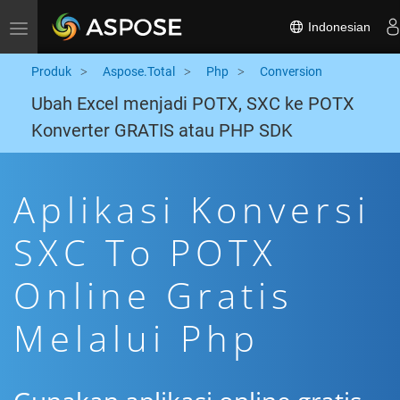
Indonesian
Toggle navigation
Produk
Aspose.Total
Php
Conversion
Ubah Excel menjadi POTX, SXC ke POTX
Konverter GRATIS atau PHP SDK
Aplikasi Konversi
SXC To POTX
Online Gratis
Melalui Php