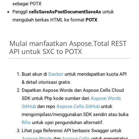
sebagai POTX
Panggil
cellsSaveAsPostDocumentSaveAs
untuk
mengubah berkas HTML ke format
POTX
Mulai manfaatkan Aspose.Total REST
API untuk SXC to POTX
Buat akun di
Dasbor
untuk mendapatkan kuota API
& detail otorisasi gratis
Dapatkan Aspose.Words dan Aspose.Cells Cloud
SDK untuk Php kode sumber dari
Aspose.Words
GitHub
dan repo
Aspose.Cells GitHub
untuk
mengompilasi/menggunakan SDK sendiri atau buka
Rilis
untuk opsi pengunduhan alternatif.
Lihat juga Referensi API berbasis Swagger untuk
Aspose.Words
dan
Aspose.Cells
untuk mengetahui