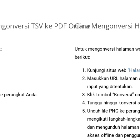
gonversi TSV ke PDF Online
Cara Mengonversi 
:
Untuk mengonversi halaman web
berikut:
Kunjungi situs web
“Hala
Masukkan URL halaman we
input yang ditentukan.
ke perangkat Anda.
Klik tombol “Konversi” u
Tunggu hingga konversi s
Unduh file PNG ke perang
mengikuti langkah-langk
dan mengunduh halaman 
akses offline dan penggun