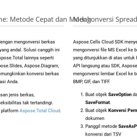
line: Metode Cepat dan Mudah
Mengonversi Spread
 dengan mengonversi berkas
Aspose.Cells Cloud SDK menye
ng andal. Solusi canggih ini
mengonversi file MS Excel ke 
pose.Total lainnya seperti
yang ditunjukkan di atas untu
ose.Slides, Aspose.Diagram,
API langsung atau SDK, Aspos
mungkinkan konversi berkas
mengonversi lembar Excel ke b
asi Anda.
BMP, GIF, dan TIFF.
Buat objek
SaveOption
da
an jenis berkas,
SaveFormat
.
sibilitas tak tertandingi.
Buat objek
Konversi Per
i platform
Aspose.Total Cloud
.
dokumen
Panggil metode
SaveAsP
konversi dari TSV