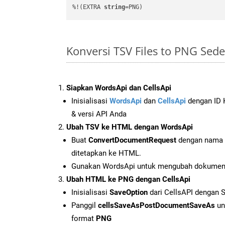
%!(EXTRA 
string
=PNG)
Konversi TSV Files to PNG Se
Siapkan WordsApi dan CellsApi
Inisialisasi
WordsApi
dan
CellsApi
dengan ID K
& versi API Anda
Ubah TSV ke HTML dengan WordsApi
Buat
ConvertDocumentRequest
dengan nama f
ditetapkan ke HTML.
Gunakan WordsApi untuk mengubah dokumen
Ubah HTML ke PNG dengan CellsApi
Inisialisasi
SaveOption
dari CellsAPI dengan
Panggil
cellsSaveAsPostDocumentSaveAs
un
format
PNG