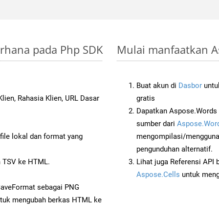
derhana pada Php SDK
Mulai manfaatkan A
Buat akun di
Dasbor
untuk
lien, Rahasia Klien, URL Dasar
gratis
Dapatkan Aspose.Words 
sumber dari
Aspose.Word
ile lokal dan format yang
mengompilasi/menggunak
pengunduhan alternatif.
 TSV ke HTML.
Lihat juga Referensi API
Aspose.Cells
untuk menge
 SaveFormat sebagai PNG
tuk mengubah berkas HTML ke