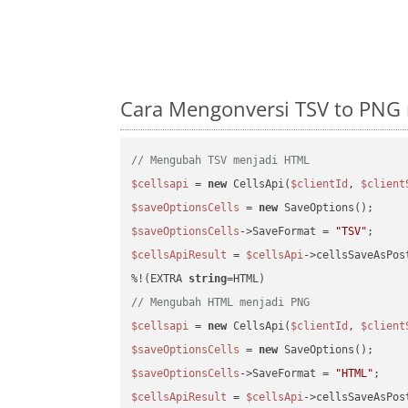
Cara Mengonversi TSV to PNG
// Mengubah TSV menjadi HTML
$cellsapi
 = 
new
 CellsApi(
$clientId
, 
$client
$saveOptionsCells
 = 
new
$saveOptionsCells
->SaveFormat = 
"TSV"
$cellsApiResult
 = 
$cellsApi
->cellsSaveAsPos
%!(EXTRA 
string
// Mengubah HTML menjadi PNG
$cellsapi
 = 
new
 CellsApi(
$clientId
, 
$client
$saveOptionsCells
 = 
new
$saveOptionsCells
->SaveFormat = 
"HTML"
$cellsApiResult
 = 
$cellsApi
->cellsSaveAsPos