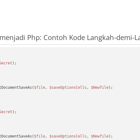
 menjadi Php: Contoh Kode Langkah-demi-
Secret
tDocumentSaveAs(
$file
, 
$saveOptionsCells
, 
$Newfile
);

Secret
tDocumentSaveAs(
$file
, 
$saveOptionsCells
, 
$Newfile
);
