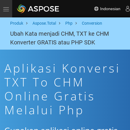
Indonesian
Toggle navigation
Produk
Aspose.Total
Php
Conversion
Ubah Kata menjadi CHM, TXT ke CHM
Konverter GRATIS atau PHP SDK
Aplikasi Konversi
TXT To CHM
Online Gratis
Melalui Php