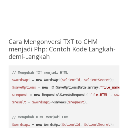
Cara Mengonversi TXT to CHM
menjadi Php: Contoh Kode Langkah-
demi-Langkah
// Mengubah TXT menjadi HTML
$wordsapi
 = 
new
 WordsApi(
$clientId
, 
$clientSecret
$saveOptions
 = 
new
 TXTSaveOptionsData(
array
(
"file_name"
 =
$request
 = 
new
 Requests\SaveAsRequest(
'file.HTML'
, 
$saveO
$result
 = 
$wordsapi
->saveAs(
$request
);

// Mengubah HTML menjadi CHM
$wordsapi
 = 
new
 WordsApi(
$clientId
, 
$clientSecret