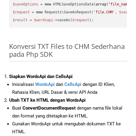
$saveOptions
 = 
new
 HTMLSaveOptionsData(
array
(
"file_name"
 
$request
 = 
new
 Requests\SaveAsRequest(
'file.CHM'
, 
$saveOp
$result
 = 
$wordsapi
->saveAs(
$request
Konversi TXT Files to CHM Sederhana
pada Php SDK
Siapkan WordsApi dan CellsApi
Inisialisasi
WordsApi
dan
CellsApi
dengan ID Klien,
Rahasia Klien, URL Dasar & versi API Anda
Ubah TXT ke HTML dengan WordsApi
Buat
ConvertDocumentRequest
dengan nama file lokal
dan format yang ditetapkan ke HTML.
Gunakan WordsApi untuk mengubah dokumen TXT ke
HTML.