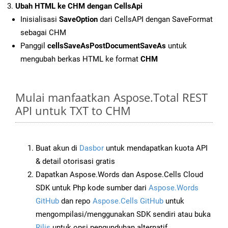
Ubah HTML ke CHM dengan CellsApi
Inisialisasi
SaveOption
dari CellsAPI dengan SaveFormat
sebagai CHM
Panggil
cellsSaveAsPostDocumentSaveAs
untuk
mengubah berkas HTML ke format
CHM
Mulai manfaatkan Aspose.Total REST
API untuk TXT to CHM
Buat akun di
Dasbor
untuk mendapatkan kuota API
& detail otorisasi gratis
Dapatkan Aspose.Words dan Aspose.Cells Cloud
SDK untuk Php kode sumber dari
Aspose.Words
GitHub
dan repo
Aspose.Cells GitHub
untuk
mengompilasi/menggunakan SDK sendiri atau buka
Rilis
untuk opsi pengunduhan alternatif.