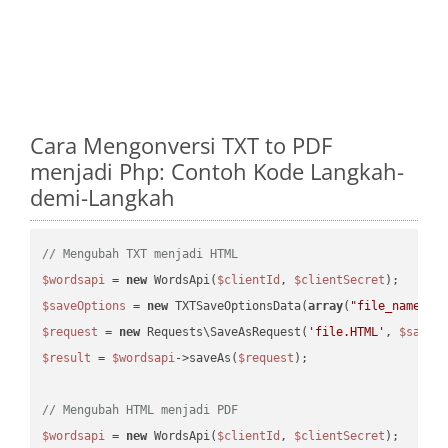
Cara Mengonversi TXT to PDF
menjadi Php: Contoh Kode Langkah-
demi-Langkah
// Mengubah TXT menjadi HTML
$wordsapi
 = 
new
 WordsApi(
$clientId
, 
$clientSecret
$saveOptions
 = 
new
 TXTSaveOptionsData(
array
(
"file_name"
 =
$request
 = 
new
 Requests\SaveAsRequest(
'file.HTML'
, 
$saveO
$result
 = 
$wordsapi
->saveAs(
$request
);

// Mengubah HTML menjadi PDF
$wordsapi
 = 
new
 WordsApi(
$clientId
, 
$clientSecret