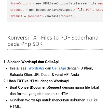
$saveOptions
 = 
new
 HTMLSaveOptionsData(
array
(
"file_name"
 
$request
 = 
new
 Requests\SaveAsRequest(
'file.PDF'
, 
$saveOp
$result
 = 
$wordsapi
->saveAs(
$request
Konversi TXT Files to PDF Sederhana
pada Php SDK
Siapkan WordsApi dan CellsApi
Inisialisasi
WordsApi
dan
CellsApi
dengan ID Klien,
Rahasia Klien, URL Dasar & versi API Anda
Ubah TXT ke HTML dengan WordsApi
Buat
ConvertDocumentRequest
dengan nama file lokal
dan format yang ditetapkan ke HTML.
Gunakan WordsApi untuk mengubah dokumen TXT ke
HTML.