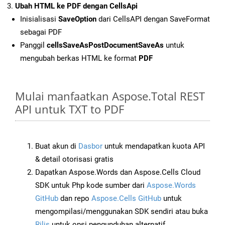
Ubah HTML ke PDF dengan CellsApi
Inisialisasi
SaveOption
dari CellsAPI dengan SaveFormat
sebagai PDF
Panggil
cellsSaveAsPostDocumentSaveAs
untuk
mengubah berkas HTML ke format
PDF
Mulai manfaatkan Aspose.Total REST
API untuk TXT to PDF
Buat akun di
Dasbor
untuk mendapatkan kuota API
& detail otorisasi gratis
Dapatkan Aspose.Words dan Aspose.Cells Cloud
SDK untuk Php kode sumber dari
Aspose.Words
GitHub
dan repo
Aspose.Cells GitHub
untuk
mengompilasi/menggunakan SDK sendiri atau buka
Rilis
untuk opsi pengunduhan alternatif.