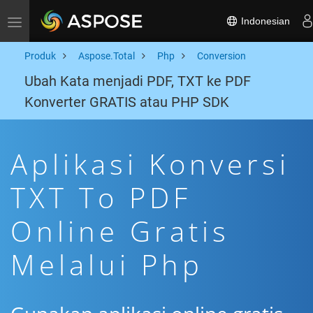
Indonesian
Toggle navigation
Produk
Aspose.Total
Php
Conversion
Ubah Kata menjadi PDF, TXT ke PDF
Konverter GRATIS atau PHP SDK
Aplikasi Konversi
TXT To PDF
Online Gratis
Melalui Php