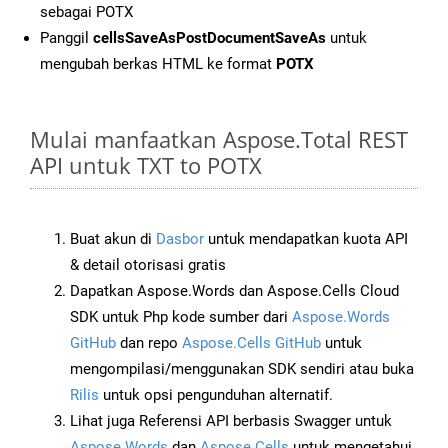
sebagai POTX
Panggil
cellsSaveAsPostDocumentSaveAs
untuk
mengubah berkas HTML ke format
POTX
Mulai manfaatkan Aspose.Total REST
API untuk TXT to POTX
Buat akun di
Dasbor
untuk mendapatkan kuota API
& detail otorisasi gratis
Dapatkan Aspose.Words dan Aspose.Cells Cloud
SDK untuk Php kode sumber dari
Aspose.Words
GitHub
dan repo
Aspose.Cells GitHub
untuk
mengompilasi/menggunakan SDK sendiri atau buka
Rilis
untuk opsi pengunduhan alternatif.
Lihat juga Referensi API berbasis Swagger untuk
Aspose.Words
dan
Aspose.Cells
untuk mengetahui