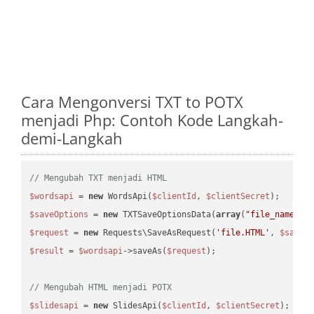
Cara Mengonversi TXT to POTX
menjadi Php: Contoh Kode Langkah-
demi-Langkah
// Mengubah TXT menjadi HTML
$wordsapi
 = 
new
 WordsApi(
$clientId
, 
$clientSecret
$saveOptions
 = 
new
 TXTSaveOptionsData(
array
(
"file_name"
 =
$request
 = 
new
 Requests\SaveAsRequest(
'file.HTML'
, 
$saveO
$result
 = 
$wordsapi
->saveAs(
$request
);

// Mengubah HTML menjadi POTX
$slidesapi
 = 
new
 SlidesApi(
$clientId
, 
$clientSecret