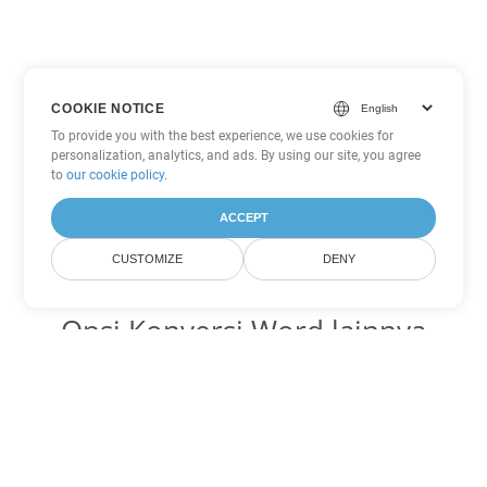
COOKIE NOTICE
To provide you with the best experience, we use cookies for
personalization, analytics, and ads. By using our site, you agree
to
our cookie policy
.
ACCEPT
CUSTOMIZE
DENY
Opsi Konversi Word lainnya
Ubah TXT menjadi DOC
DOC:
Microsoft Word Binary Format
Ubah TXT menjadi DOT