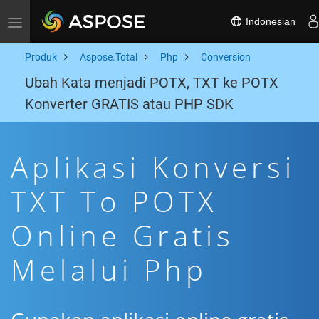
Indonesian
Toggle navigation
Produk
Aspose.Total
Php
Conversion
Ubah Kata menjadi POTX, TXT ke POTX
Konverter GRATIS atau PHP SDK
Aplikasi Konversi
TXT To POTX
Online Gratis
Melalui Php