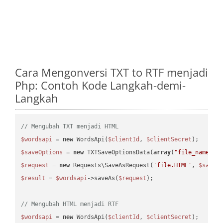
Cara Mengonversi TXT to RTF menjadi
Php: Contoh Kode Langkah-demi-
Langkah
// Mengubah TXT menjadi HTML
$wordsapi
 = 
new
 WordsApi(
$clientId
, 
$clientSecret
$saveOptions
 = 
new
 TXTSaveOptionsData(
array
(
"file_name"
 =
$request
 = 
new
 Requests\SaveAsRequest(
'file.HTML'
, 
$saveO
$result
 = 
$wordsapi
->saveAs(
$request
);

// Mengubah HTML menjadi RTF
$wordsapi
 = 
new
 WordsApi(
$clientId
, 
$clientSecret