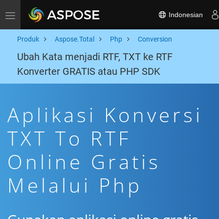
Indonesian
Toggle navigation
Produk
Aspose.Total
Php
Conversion
Ubah Kata menjadi RTF, TXT ke RTF
Konverter GRATIS atau PHP SDK
Aplikasi Konversi
TXT To RTF
Online Gratis
Melalui Php