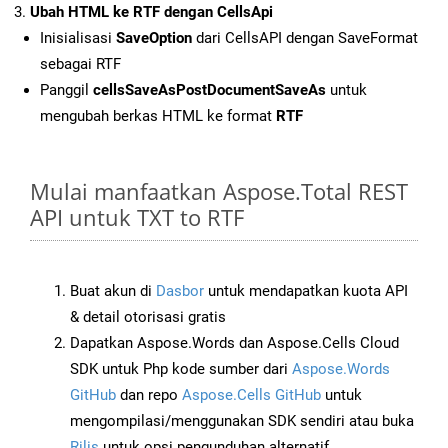
Ubah HTML ke RTF dengan CellsApi
Inisialisasi
SaveOption
dari CellsAPI dengan SaveFormat
sebagai RTF
Panggil
cellsSaveAsPostDocumentSaveAs
untuk
mengubah berkas HTML ke format
RTF
Mulai manfaatkan Aspose.Total REST
API untuk TXT to RTF
Buat akun di
Dasbor
untuk mendapatkan kuota API
& detail otorisasi gratis
Dapatkan Aspose.Words dan Aspose.Cells Cloud
SDK untuk Php kode sumber dari
Aspose.Words
GitHub
dan repo
Aspose.Cells GitHub
untuk
mengompilasi/menggunakan SDK sendiri atau buka
Rilis
untuk opsi pengunduhan alternatif.