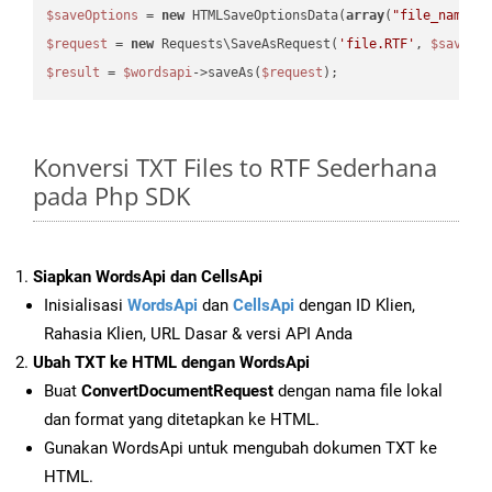
$saveOptions
 = 
new
 HTMLSaveOptionsData(
array
(
"file_name"
 
$request
 = 
new
 Requests\SaveAsRequest(
'file.RTF'
, 
$saveOp
$result
 = 
$wordsapi
->saveAs(
$request
Konversi TXT Files to RTF Sederhana
pada Php SDK
Siapkan WordsApi dan CellsApi
Inisialisasi
WordsApi
dan
CellsApi
dengan ID Klien,
Rahasia Klien, URL Dasar & versi API Anda
Ubah TXT ke HTML dengan WordsApi
Buat
ConvertDocumentRequest
dengan nama file lokal
dan format yang ditetapkan ke HTML.
Gunakan WordsApi untuk mengubah dokumen TXT ke
HTML.