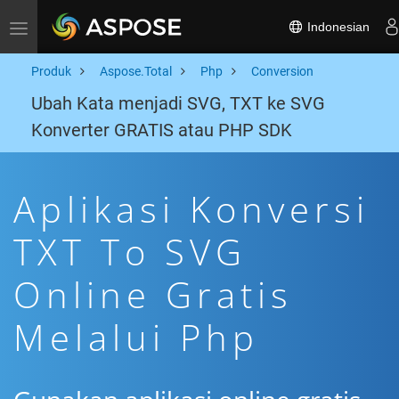
Indonesian
Toggle navigation
Produk
Aspose.Total
Php
Conversion
Ubah Kata menjadi SVG, TXT ke SVG
Konverter GRATIS atau PHP SDK
Aplikasi Konversi
TXT To SVG
Online Gratis
Melalui Php