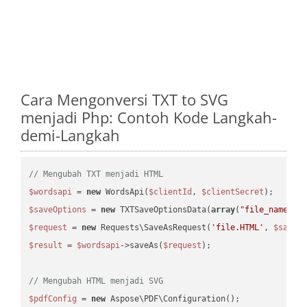
Cara Mengonversi TXT to SVG
menjadi Php: Contoh Kode Langkah-
demi-Langkah
// Mengubah TXT menjadi HTML
$wordsapi
 = 
new
 WordsApi(
$clientId
, 
$clientSecret
$saveOptions
 = 
new
 TXTSaveOptionsData(
array
(
"file_name"
 =
$request
 = 
new
 Requests\SaveAsRequest(
'file.HTML'
, 
$saveO
$result
 = 
$wordsapi
->saveAs(
$request
);

// Mengubah HTML menjadi SVG
$pdfConfig
 = 
new