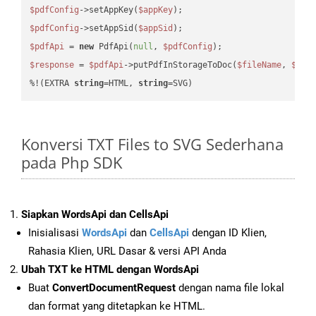
$pdfConfig
->setAppKey(
$appKey
$pdfConfig
->setAppSid(
$appSid
$pdfApi
 = 
new
 PdfApi(
null
, 
$pdfConfig
$response
 = 
$pdfApi
->putPdfInStorageToDoc(
$fileName
, 
$des
%!(EXTRA 
string
=HTML, 
string
=SVG)
Konversi TXT Files to SVG Sederhana
pada Php SDK
Siapkan WordsApi dan CellsApi
Inisialisasi
WordsApi
dan
CellsApi
dengan ID Klien,
Rahasia Klien, URL Dasar & versi API Anda
Ubah TXT ke HTML dengan WordsApi
Buat
ConvertDocumentRequest
dengan nama file lokal
dan format yang ditetapkan ke HTML.