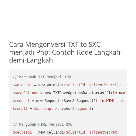
Cara Mengonversi TXT to SXC
menjadi Php: Contoh Kode Langkah-
demi-Langkah
// Mengubah TXT menjadi HTML
$wordsapi
 = 
new
 WordsApi(
$clientId
, 
$clientSecret
$saveOptions
 = 
new
 TXTSaveOptionsData(
array
(
"file_name"
 =
$request
 = 
new
 Requests\SaveAsRequest(
'file.HTML'
, 
$saveO
$result
 = 
$wordsapi
->saveAs(
$request
);

// Mengubah HTML menjadi SXC
$cellsapi
 = 
new
 CellsApi(
$clientId
, 
$clientSecret