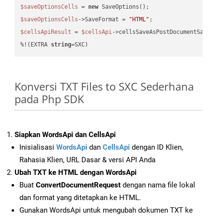
$saveOptionsCells
 = 
new
$saveOptionsCells
->SaveFormat = 
"HTML"
$cellsApiResult
 = 
$cellsApi
->cellsSaveAsPostDocumentSaveA
%!(EXTRA 
string
=SXC)
Konversi TXT Files to SXC Sederhana
pada Php SDK
Siapkan WordsApi dan CellsApi
Inisialisasi
WordsApi
dan
CellsApi
dengan ID Klien,
Rahasia Klien, URL Dasar & versi API Anda
Ubah TXT ke HTML dengan WordsApi
Buat
ConvertDocumentRequest
dengan nama file lokal
dan format yang ditetapkan ke HTML.
Gunakan WordsApi untuk mengubah dokumen TXT ke