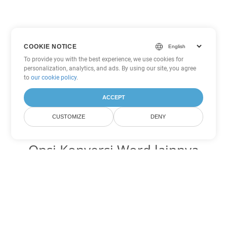
COOKIE NOTICE
To provide you with the best experience, we use cookies for
personalization, analytics, and ads. By using our site, you agree
to
our cookie policy
.
ACCEPT
CUSTOMIZE
DENY
Opsi Konversi Word lainnya
Ubah TXT menjadi DOC
DOC:
Microsoft Word Binary Format
Ubah TXT menjadi DOT