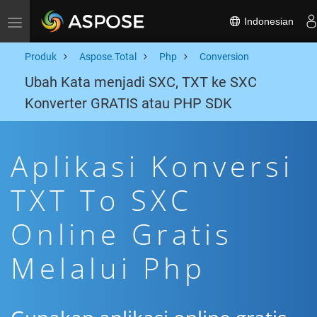
Indonesian
Toggle navigation
Produk
Aspose.Total
Php
Conversion
Ubah Kata menjadi SXC, TXT ke SXC
Konverter GRATIS atau PHP SDK
Aplikasi Konversi
TXT To SXC
Online Gratis
Melalui Php