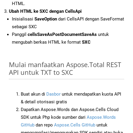
HTML.
Ubah HTML ke SXC dengan CellsApi
Inisialisasi
SaveOption
dari CellsAPI dengan SaveFormat
sebagai SXC
Panggil
cellsSaveAsPostDocumentSaveAs
untuk
mengubah berkas HTML ke format
SXC
Mulai manfaatkan Aspose.Total REST
API untuk TXT to SXC
Buat akun di
Dasbor
untuk mendapatkan kuota API
& detail otorisasi gratis
Dapatkan Aspose.Words dan Aspose.Cells Cloud
SDK untuk Php kode sumber dari
Aspose.Words
GitHub
dan repo
Aspose.Cells GitHub
untuk
mengompilasi/menggunakan SDK sendiri atau buka