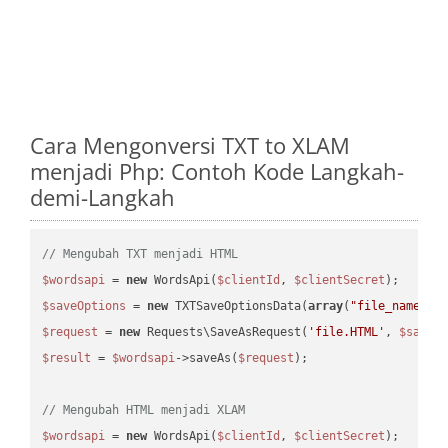
Cara Mengonversi TXT to XLAM
menjadi Php: Contoh Kode Langkah-
demi-Langkah
// Mengubah TXT menjadi HTML
$wordsapi
 = 
new
 WordsApi(
$clientId
, 
$clientSecret
$saveOptions
 = 
new
 TXTSaveOptionsData(
array
(
"file_name"
 =
$request
 = 
new
 Requests\SaveAsRequest(
'file.HTML'
, 
$saveO
$result
 = 
$wordsapi
->saveAs(
$request
);

// Mengubah HTML menjadi XLAM
$wordsapi
 = 
new
 WordsApi(
$clientId
, 
$clientSecret