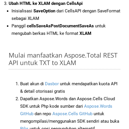
Ubah HTML ke XLAM dengan CellsApi
Inisialisasi
SaveOption
dari CellsAPI dengan SaveFormat
sebagai XLAM
Panggil
cellsSaveAsPostDocumentSaveAs
untuk
mengubah berkas HTML ke format
XLAM
Mulai manfaatkan Aspose.Total REST
API untuk TXT to XLAM
Buat akun di
Dasbor
untuk mendapatkan kuota API
& detail otorisasi gratis
Dapatkan Aspose.Words dan Aspose.Cells Cloud
SDK untuk Php kode sumber dari
Aspose.Words
GitHub
dan repo
Aspose.Cells GitHub
untuk
mengompilasi/menggunakan SDK sendiri atau buka
Rilis
untuk opsi pengunduhan alternatif.