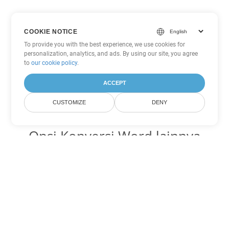
COOKIE NOTICE
To provide you with the best experience, we use cookies for
personalization, analytics, and ads. By using our site, you agree
to
our cookie policy
.
ACCEPT
CUSTOMIZE
DENY
Opsi Konversi Word lainnya
Ubah TXT menjadi DOC
DOC:
Microsoft Word Binary Format
Ubah TXT menjadi DOT
DOT:
Microsoft Word Template Files