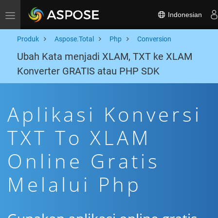
Indonesian
Toggle navigation
Produk
Aspose.Total
Php
Conversion
Ubah Kata menjadi XLAM, TXT ke XLAM
Konverter GRATIS atau PHP SDK
Aplikasi Konversi
TXT To XLAM
Online Gratis
Melalui Php