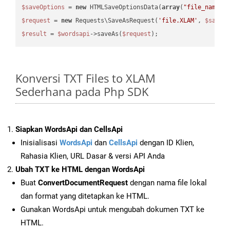
$saveOptions
 = 
new
 HTMLSaveOptionsData(
array
(
"file_name"
 
$request
 = 
new
 Requests\SaveAsRequest(
'file.XLAM'
, 
$saveO
$result
 = 
$wordsapi
->saveAs(
$request
Konversi TXT Files to XLAM
Sederhana pada Php SDK
Siapkan WordsApi dan CellsApi
Inisialisasi
WordsApi
dan
CellsApi
dengan ID Klien,
Rahasia Klien, URL Dasar & versi API Anda
Ubah TXT ke HTML dengan WordsApi
Buat
ConvertDocumentRequest
dengan nama file lokal
dan format yang ditetapkan ke HTML.
Gunakan WordsApi untuk mengubah dokumen TXT ke
HTML.