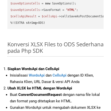
$saveOptionsCells
 = 
new
$saveOptionsCells
->SaveFormat = 
"HTML"
$cellsApiResult
 = 
$cellsApi
->cellsSaveAsPostDocumentSaveA
%!(EXTRA 
string
=ODS)
Konversi XLSX Files to ODS Sederhana
pada Php SDK
Siapkan WordsApi dan CellsApi
Inisialisasi
WordsApi
dan
CellsApi
dengan ID Klien,
Rahasia Klien, URL Dasar & versi API Anda
Ubah XLSX ke HTML dengan WordsApi
Buat
ConvertDocumentRequest
dengan nama file lokal
dan format yang ditetapkan ke HTML.
Gunakan WordsApi untuk mengubah dokumen XLSX ke