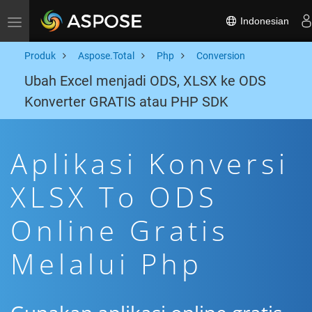
Indonesian
Toggle navigation
Produk
Aspose.Total
Php
Conversion
Ubah Excel menjadi ODS, XLSX ke ODS
Konverter GRATIS atau PHP SDK
Aplikasi Konversi
XLSX To ODS
Online Gratis
Melalui Php