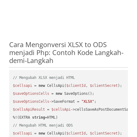
Cara Mengonversi XLSX to ODS
menjadi Php: Contoh Kode Langkah-
demi-Langkah
// Mengubah XLSX menjadi HTML
$cellsapi
 = 
new
 CellsApi(
$clientId
, 
$clientSecret
$saveOptionsCells
 = 
new
$saveOptionsCells
->SaveFormat = 
"XLSX"
$cellsApiResult
 = 
$cellsApi
->cellsSaveAsPostDocumentSaveA
%!(EXTRA 
string
// Mengubah HTML menjadi ODS
$cellsapi
 = 
new
 CellsApi(
$clientId
, 
$clientSecret