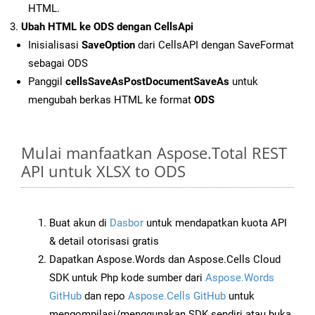
HTML.
Ubah HTML ke ODS dengan CellsApi
Inisialisasi
SaveOption
dari CellsAPI dengan SaveFormat
sebagai ODS
Panggil
cellsSaveAsPostDocumentSaveAs
untuk
mengubah berkas HTML ke format
ODS
Mulai manfaatkan Aspose.Total REST
API untuk XLSX to ODS
Buat akun di
Dasbor
untuk mendapatkan kuota API
& detail otorisasi gratis
Dapatkan Aspose.Words dan Aspose.Cells Cloud
SDK untuk Php kode sumber dari
Aspose.Words
GitHub
dan repo
Aspose.Cells GitHub
untuk
mengompilasi/menggunakan SDK sendiri atau buka