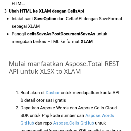
HTML.
Ubah HTML ke XLAM dengan CellsApi
Inisialisasi
SaveOption
dari CellsAPI dengan SaveFormat
sebagai XLAM
Panggil
cellsSaveAsPostDocumentSaveAs
untuk
mengubah berkas HTML ke format
XLAM
Mulai manfaatkan Aspose.Total REST
API untuk XLSX to XLAM
Buat akun di
Dasbor
untuk mendapatkan kuota API
& detail otorisasi gratis
Dapatkan Aspose.Words dan Aspose.Cells Cloud
SDK untuk Php kode sumber dari
Aspose.Words
GitHub
dan repo
Aspose.Cells GitHub
untuk
mengompilasi/menggunakan SDK sendiri atau buka