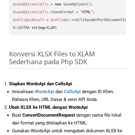
$saveOptionsCells
 = 
new
$saveOptionsCells
->SaveFormat = 
"HTML"
$cellsApiResult
 = 
$cellsApi
->cellsSaveAsPostDocumentSaveA
%!(EXTRA 
string
=XLAM)
Konversi XLSX Files to XLAM
Sederhana pada Php SDK
Siapkan WordsApi dan CellsApi
Inisialisasi
WordsApi
dan
CellsApi
dengan ID Klien,
Rahasia Klien, URL Dasar & versi API Anda
Ubah XLSX ke HTML dengan WordsApi
Buat
ConvertDocumentRequest
dengan nama file lokal
dan format yang ditetapkan ke HTML.
Gunakan WordsApi untuk mengubah dokumen XLSX ke