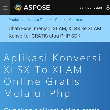
Indonesian
Toggle navigation
Produk
Aspose.Total
Php
Conversion
Ubah Excel menjadi XLAM, XLSX ke XLAM
Konverter GRATIS atau PHP SDK
Aplikasi Konversi
XLSX To XLAM
Online Gratis
Melalui Php