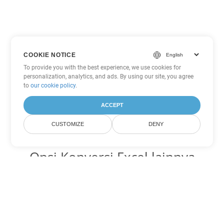
COOKIE NOTICE
To provide you with the best experience, we use cookies for
personalization, analytics, and ads. By using our site, you agree
to
our cookie policy
.
ACCEPT
CUSTOMIZE
DENY
Opsi Konversi Excel lainnya
Ubah XLSX menjadi DOC
DOC:
Microsoft Word Binary Format
Ubah XLSX menjadi DOT