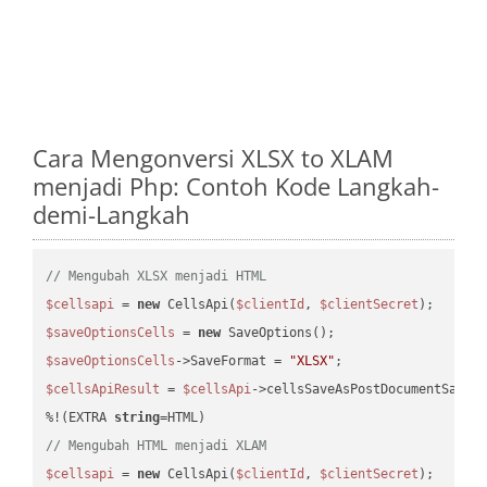
Cara Mengonversi XLSX to XLAM
menjadi Php: Contoh Kode Langkah-
demi-Langkah
// Mengubah XLSX menjadi HTML
$cellsapi
 = 
new
 CellsApi(
$clientId
, 
$clientSecret
$saveOptionsCells
 = 
new
$saveOptionsCells
->SaveFormat = 
"XLSX"
$cellsApiResult
 = 
$cellsApi
->cellsSaveAsPostDocumentSaveA
%!(EXTRA 
string
// Mengubah HTML menjadi XLAM
$cellsapi
 = 
new
 CellsApi(
$clientId
, 
$clientSecret