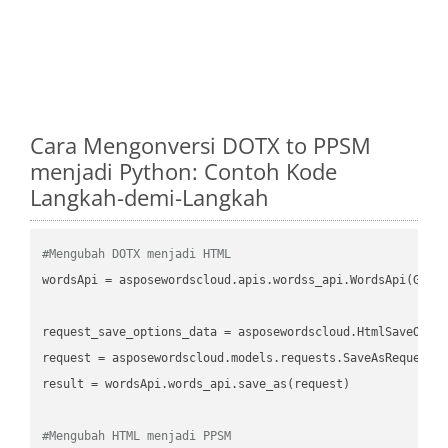
Cara Mengonversi DOTX to PPSM
menjadi Python: Contoh Kode
Langkah-demi-Langkah
#Mengubah DOTX menjadi HTML
wordsApi = asposewordscloud.apis.wordss_api.WordsApi(GetC
request_save_options_data = asposewordscloud.HtmlSaveOptio
request = asposewordscloud.models.requests.SaveAsRequest(n
result = wordsApi.words_api.save_as(request)

#Mengubah HTML menjadi PPSM