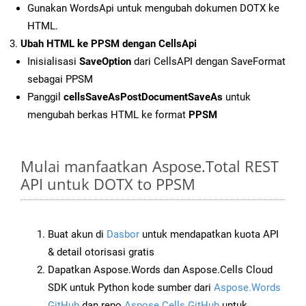
Gunakan WordsApi untuk mengubah dokumen DOTX ke
HTML.
Ubah HTML ke PPSM dengan CellsApi
Inisialisasi
SaveOption
dari CellsAPI dengan SaveFormat
sebagai PPSM
Panggil
cellsSaveAsPostDocumentSaveAs
untuk
mengubah berkas HTML ke format
PPSM
Mulai manfaatkan Aspose.Total REST
API untuk DOTX to PPSM
Buat akun di
Dasbor
untuk mendapatkan kuota API
& detail otorisasi gratis
Dapatkan Aspose.Words dan Aspose.Cells Cloud
SDK untuk Python kode sumber dari
Aspose.Words
GitHub
dan repo
Aspose.Cells GitHub
untuk