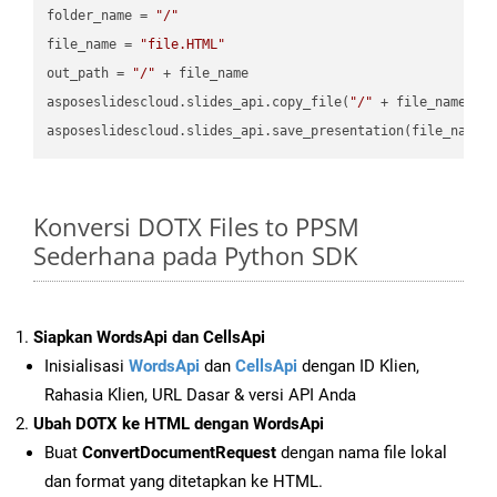
folder_name = 
"/"
file_name = 
"file.HTML"
out_path = 
"/"
 + file_name

asposeslidescloud.slides_api.copy_file(
"/"
 + file_name, f
asposeslidescloud.slides_api.save_presentation(file_name,
Konversi DOTX Files to PPSM
Sederhana pada Python SDK
Siapkan WordsApi dan CellsApi
Inisialisasi
WordsApi
dan
CellsApi
dengan ID Klien,
Rahasia Klien, URL Dasar & versi API Anda
Ubah DOTX ke HTML dengan WordsApi
Buat
ConvertDocumentRequest
dengan nama file lokal
dan format yang ditetapkan ke HTML.