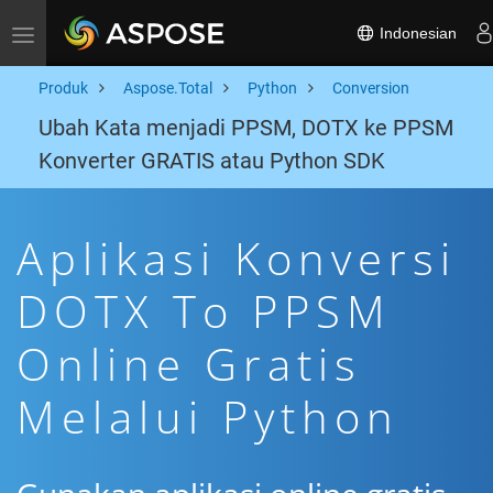
Indonesian
Toggle navigation
Produk
Aspose.Total
Python
Conversion
Ubah Kata menjadi PPSM, DOTX ke PPSM
Konverter GRATIS atau Python SDK
Aplikasi Konversi
DOTX To PPSM
Online Gratis
Melalui Python