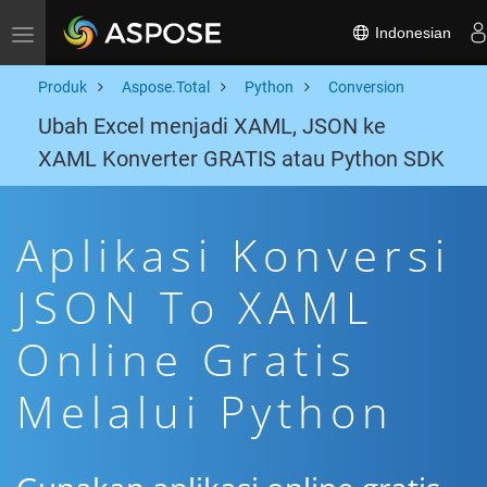
Indonesian
Toggle navigation
Produk
Aspose.Total
Python
Conversion
Ubah Excel menjadi XAML, JSON ke
XAML Konverter GRATIS atau Python SDK
Aplikasi Konversi
JSON To XAML
Online Gratis
Melalui Python