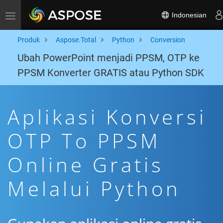
Indonesian
Toggle navigation
Produk
Aspose.Total
Python
Conversion
Ubah PowerPoint menjadi PPSM, OTP ke
PPSM Konverter GRATIS atau Python SDK
Aplikasi Konversi
OTP To PPSM
Online Gratis
Melalui Python