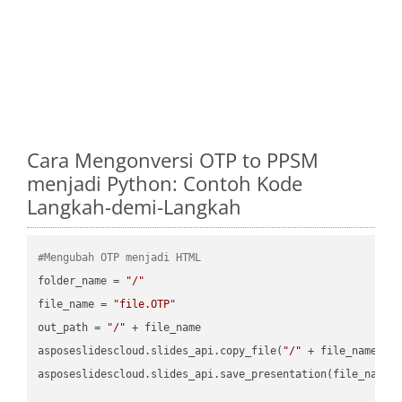
Cara Mengonversi OTP to PPSM
menjadi Python: Contoh Kode
Langkah-demi-Langkah
#Mengubah OTP menjadi HTML
folder_name = 
"/"
file_name = 
"file.OTP"
out_path = 
"/"
 + file_name

asposeslidescloud.slides_api.copy_file(
"/"
 + file_name, f
asposeslidescloud.slides_api.save_presentation(file_name,