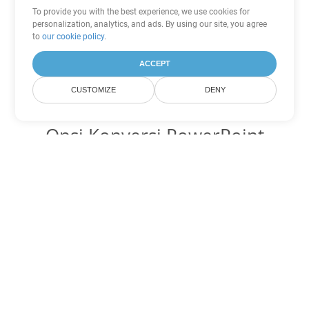
To provide you with the best experience, we use cookies for
personalization, analytics, and ads. By using our site, you agree
to
our cookie policy
.
ACCEPT
CUSTOMIZE
DENY
Opsi Konversi PowerPoint
lainnya
Ubah OTP menjadi DOC
DOC:
Microsoft Word Binary Format
Ubah OTP menjadi DOT
DOT:
Microsoft Word Template Files
Ubah OTP menjadi DOCX