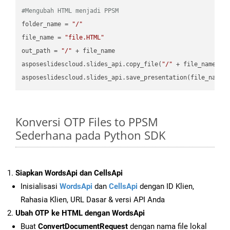
#Mengubah HTML menjadi PPSM
folder_name = 
"/"
file_name = 
"file.HTML"
out_path = 
"/"
 + file_name

asposeslidescloud.slides_api.copy_file(
"/"
 + file_name, f
asposeslidescloud.slides_api.save_presentation(file_name,
Konversi OTP Files to PPSM
Sederhana pada Python SDK
Siapkan WordsApi dan CellsApi
Inisialisasi
WordsApi
dan
CellsApi
dengan ID Klien,
Rahasia Klien, URL Dasar & versi API Anda
Ubah OTP ke HTML dengan WordsApi
Buat
ConvertDocumentRequest
dengan nama file lokal