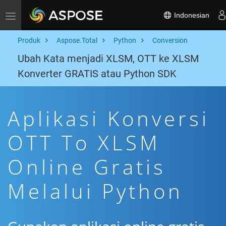
Indonesian
Toggle navigation
Produk
Aspose.Total
Python
Conversion
Ubah Kata menjadi XLSM, OTT ke XLSM
Konverter GRATIS atau Python SDK
Aplikasi Konversi
OTT To XLSM
Online Gratis
Melalui Python