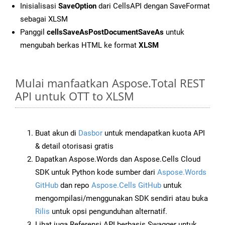
Inisialisasi
SaveOption
dari CellsAPI dengan SaveFormat
sebagai XLSM
Panggil
cellsSaveAsPostDocumentSaveAs
untuk
mengubah berkas HTML ke format
XLSM
Mulai manfaatkan Aspose.Total REST
API untuk OTT to XLSM
Buat akun di
Dasbor
untuk mendapatkan kuota API
& detail otorisasi gratis
Dapatkan Aspose.Words dan Aspose.Cells Cloud
SDK untuk Python kode sumber dari
Aspose.Words
GitHub
dan repo
Aspose.Cells GitHub
untuk
mengompilasi/menggunakan SDK sendiri atau buka
Rilis
untuk opsi pengunduhan alternatif.
Lihat juga Referensi API berbasis Swagger untuk