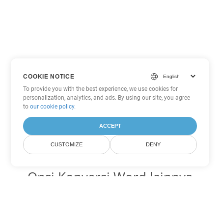
COOKIE NOTICE
To provide you with the best experience, we use cookies for
personalization, analytics, and ads. By using our site, you agree
to
our cookie policy
.
ACCEPT
CUSTOMIZE
DENY
Opsi Konversi Word lainnya
Ubah OTT menjadi DOC
DOC:
Microsoft Word Binary Format