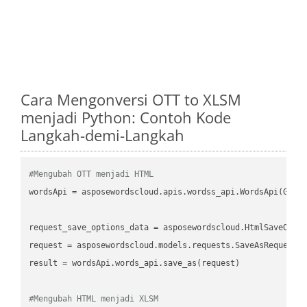
Cara Mengonversi OTT to XLSM
menjadi Python: Contoh Kode
Langkah-demi-Langkah
#Mengubah OTT menjadi HTML
wordsApi
 = asposewordscloud.apis.wordss_api.WordsApi(GetC
request_save_options_data
 = asposewordscloud.HtmlSaveOpti
request
result
 = wordsApi.words_api.save_as(request)

#Mengubah HTML menjadi XLSM